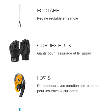
En savoir plus
d’intégrer le descendeur I’D S dans les kits de secours,
- possibilité de rajouter un frein additionnel, ouvert ou
FOOTAPE
fermé, pour un meilleur contrôle de la descente en
Pédale réglable en sangle
fonction de la charge et du diamètre de corde.
Le renfort de protection, en acier inoxydable sur la zone
de frottement de la corde, permet d'augmenter la
résistance à l'usure.
Descente de charge : jusqu'à 140 kg pour un usage une
CORDEX PLUS
personne, pouvant aller jusqu'à 272 kg pour un usage en
secours.
Gants pour l’assurage et le rappel
Compatibilité corde : 10 à 11,5 mm de diamètre.
Disponible en deux couleurs : jaune et noir.
®
I’D
S
Descendeur avec fonction anti-panique
pour les travaux sur corde