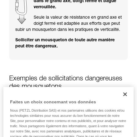
dans le grand axe, doigt fermé et bague
Maîtriser ces techniques nécessite une
verrouillée.
formation et un entraînement spécifique. Validez
avec un professionnel votre capacité à refaire
Seule la valeur de résistance en grand axe et
la manipulation, seul, en toute sécurité, avant
doigt fermé est adaptée aux efforts que peut
de la reproduire en autonomie.
subir un mousqueton dans les pratiques de verticalité.
Nous donnons des exemples de techniques
Solliciter un mousqueton de toute autre manière
liées à votre activité. Il peut en exister d’autres
peut être dangereux.
que nous ne décrivons pas ici.
Exemples de sollicitations dangereuses
des mousquetons
Faites un choix concernant vos données
Nous (PETZL Distribution SAS) et nos partenaires utilisons des cookies et/ou
technologies similaires pour nous assurer du bon fonctionnement de notre
Site, pour personnaliser notre contenu et nos publicités, et pour analyser notre
trafic. Nous partageons également des informations, quant à votre navigation
sur notre Site, avec nos partenaires analytiques, publicitaires et de réseaux
sociaux afin de personnaliser nos publicités. Dans le cas où vous les