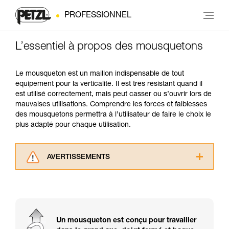
PROFESSIONNEL
L’essentiel à propos des mousquetons
Le mousqueton est un maillon indispensable de tout
équipement pour la verticalité. Il est très résistant quand il
est utilisé correctement, mais peut casser ou s’ouvrir lors de
mauvaises utilisations. Comprendre les forces et faiblesses
des mousquetons permettra à l’utilisateur de faire le choix le
plus adapté pour chaque utilisation.
AVERTISSEMENTS
Lisez attentivement les notices techniques des
produits utilisés dans ce conseil avant de le
consulter. Vous devez avoir compris les
informations de la notice technique pour
pouvoir comprendre ce complément
Un mousqueton est conçu pour travailler
d’informations.