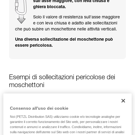
sull'asse maggiore, con leva chiusa e
formazione ed un addestramento specifico.
ghiera bloccata.
Verificate con un professionista la vostra
capacità di rifare la manovra, da soli, in piena
Solo il valore di resistenza sull'asse maggiore
sicurezza, prima di riprodurla autonomamente.
e con leva chiusa è adatto alle sollecitazioni
Forniamo esempi di tecniche relative alla vostra
che può subire un moschettone nelle attività verticali.
attività. Ne possono esistere altre che non
Una diversa sollecitazione del moschettone può
vengono qui descritte.
essere pericolosa.
Esempi di sollecitazioni pericolose dei
moschettoni
Consenso all'uso dei cookie
Noi (PETZL Distribution SAS) utilizziamo cookie e/o tecnologie analoghe per
garantire il corretto funzionamento del Sito web, per personalizzare i nostri
contenuti e annunci e analizzare il traffico. Condividiamo, inoltre, informazioni
sulla navigazione dell’utente sul Sito web con i nostri partner di servizi di analisi