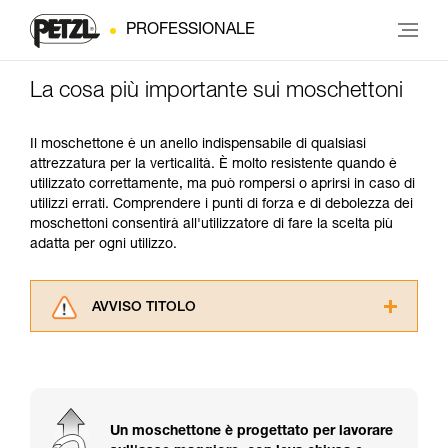
PROFESSIONALE
La cosa più importante sui moschettoni
Il moschettone è un anello indispensabile di qualsiasi
attrezzatura per la verticalità. È molto resistente quando è
utilizzato correttamente, ma può rompersi o aprirsi in caso di
utilizzi errati. Comprendere i punti di forza e di debolezza dei
moschettoni consentirà all'utilizzatore di fare la scelta più
adatta per ogni utilizzo.
AVVISO TITOLO
Leggere attentamente le istruzioni tecniche dei
prodotti utilizzati in questo consiglio prima di
consultarlo. Dovete aver compreso le
informazioni dell’istruzione tecnica per poter
capire queste ulteriori informazioni.
Un moschettone è progettato per lavorare
La padronanza di queste tecniche richiede una