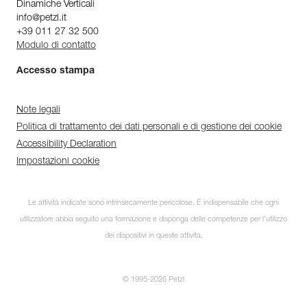
Dinamiche Verticali
info@petzl.it
+39 011 27 32 500
Modulo di contatto
Accesso stampa
Note legali
Politica di trattamento dei dati personali e di gestione dei cookie
Accessibility Declaration
Impostazioni cookie
Le attività indicate sono intrinsecamente pericolose. È indispensabile che ogni
utilizzatore abbia seguito una formazione e disponga delle competenze per l’utilizzo
dei dispositivi in queste attività.
© 1995-2026 Petzl