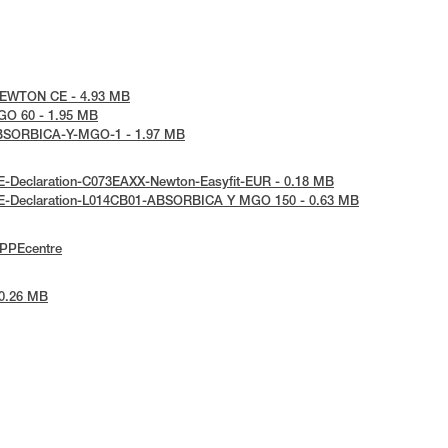
e-NEWTON CE - 4.93 MB
MGO 60 - 1.95 MB
e-ABSORBICA-Y-MGO-1 - 1.97 MB
 UE-Declaration-C073EAXX-Newton-Easyfit-EUR - 0.18 MB
: UE-Declaration-L014CB01-ABSORBICA Y MGO 150 - 0.63 MB
ePPEcentre
 0.26 MB