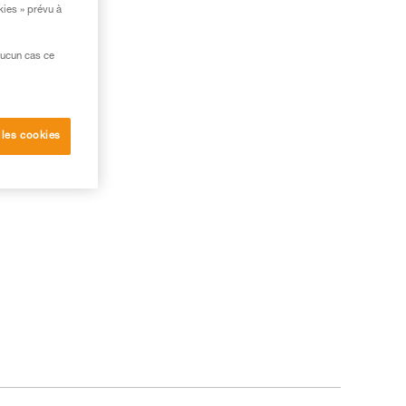
kies » prévu à
aucun cas ce
 les cookies