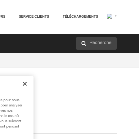
URS
SERVICE CLIENTS
TÉLÉCHARGEMENTS
Recherche
res pour nous
 pour analyser
avec nos
ns le cas où
 vous suivront
ront pendant