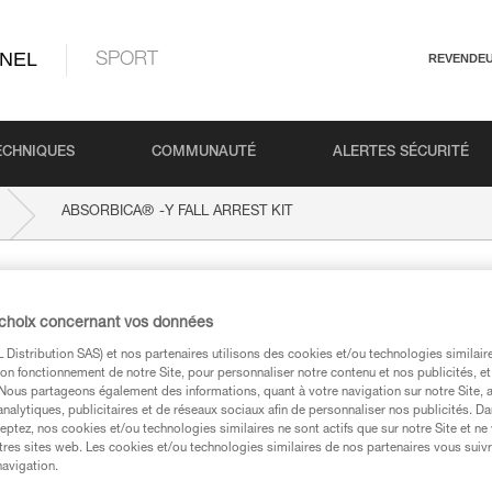
NEL
SPORT
REVENDE
ECHNIQUES
COMMUNAUTÉ
ALERTES SÉCURITÉ
®
ABSORBICA
-Y FALL ARREST KIT
FALL ARREST KIT
 choix concernant vos données
Distribution SAS) et nos partenaires utilisons des cookies et/ou technologies similai
on fonctionnement de notre Site, pour personnaliser notre contenu et nos publicités, et
. Nous partageons également des informations, quant à votre navigation sur notre Site, 
analytiques, publicitaires et de réseaux sociaux afin de personnaliser nos publicités. Da
eptez, nos cookies et/ou technologies similaires ne sont actifs que sur notre Site et ne
techniques
tres sites web. Les cookies et/ou technologies similaires de nos partenaires vous suiv
navigation.