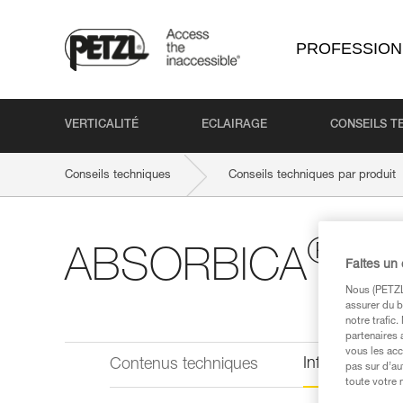
PROFESSION
VERTICALITÉ
ECLAIRAGE
CONSEILS T
Conseils techniques
Conseils techniques par produit
®
ABSORBICA
-Y 
Faites un
Nous (PETZL 
assurer du b
notre trafic
partenaires 
vous les acc
Informations 
Contenus techniques
pas sur d’au
toute votre 