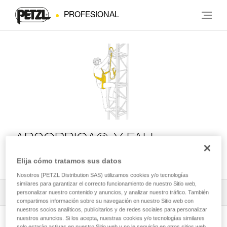
PROFESIONAL
ABSORBICA®-Y FALL
ARREST KIT
Elija cómo tratamos sus datos
Nosotros [PETZL Distribution SAS) utilizamos cookies y/o tecnologías
similares para garantizar el correcto funcionamiento de nuestro Sitio web,
Todos los contenidos técnicos
1
personalizar nuestro contenido y anuncios, y analizar nuestro tráfico. También
Filtrar
compartimos información sobre su navegación en nuestro Sitio web con
nuestros socios analíticos, publicitarios y de redes sociales para personalizar
nuestros anuncios. Si los acepta, nuestras cookies y/o tecnologías similares
solo estarán activas en nuestro Sitio web y no le seguirán en otros sitios web.