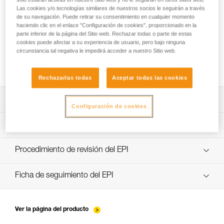
Las cookies y/o tecnologías similares de nuestros socios le seguirán a través
de su navegación. Puede retirar su consentimiento en cualquier momento
haciendo clic en el enlace "Configuración de cookies", proporcionado en la
parte inferior de la página del Sitio web. Rechazar todas o parte de estas
cookies puede afectar a su experiencia de usuario, pero bajo ninguna
¿Qué tipo de elementos de amarre
circunstancia tal negativa le impedirá acceder a nuestro Sitio web.
anticaídas elegir?
Rechazarlas todas
Aceptar todas las cookies
Descargar ficha técnica (PDF)
Configuración de cookies
Technical Notice
Aplicación para el control y seguimiento de sus EPI
descubra ePPEcentre
Procedimiento de revisión del EPI
Technical Notice
verif-EPI-kits-procedure-ES
Ficha de seguimiento del EPI
Technical Notice
verif-EPI-kits-suivi-ES
Ver la página del producto