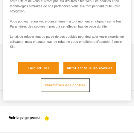
notre Site et ne vous suivront pas sur d’autres sites web. Les cookies et/ou
technologies similaires de nos partenaires vous suivront pendant toute votre
navigation.
Vous pouvez retirer votre consentement à tout moment en cliquant sur le lien «
Paramètres des cookies » prévu à cet effet en bas de page du Site.
Quel type de longes d’antichute choisir ?
Le fait de refuser tout ou partie de ces cookies peut dégrader votre expérience
utilisateur, mais en aucun cas ce refus ne vous empêchera d’accéder à notre
Site.
Télécharger la notice technique (PDF)
Technical Notice
App pour contrôler et suivre vos EPI
Tout refuser
Autoriser tous les cookies
découvrez ePPEcentre
Procédure de vérification EPI
Paramètres des cookies
Technical Notice
verif-EPI-kits-procedure-FR
Fiche de suivi EPI
Technical Notice
verif-EPI-kits-suivi-FR
Voir la page produit