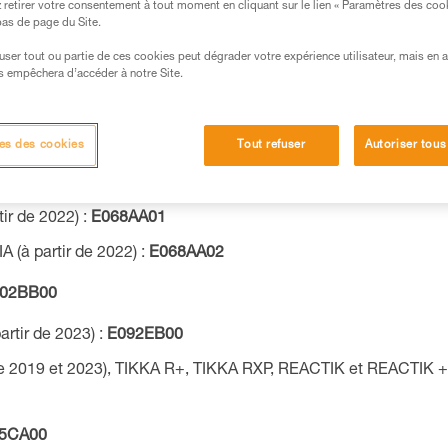
pes frontales sont disponibles en pièce détachée chez tous nos reven
retirer votre consentement à tout moment en cliquant sur le lien « Paramètres des coo
 bas de page du Site.
®
®
®
efuser tout ou partie de ces cookies peut dégrader votre expérience utilisateur, mais en 
INA
, TIKKA
et ACTIK
(à partir de 2025) :
E072AB00
s empêchera d’accéder à notre Site.
®
®
®
IKKINA
, TIKKA
et ACTIK
(à partir de 2025) :
E072BB00
®
®
®
INA
, TIKKA
et ACTIK
(à partir de 2022) :
E072AA00
es des cookies
Tout refuser
Autoriser tous
®
®
®
IKKINA
, TIKKA
et ACTIK
(à partir de 2022) :
E072BA00
ir de 2022) :
E068AA01
(à partir de 2022) :
E068AA02
02BB00
artir de 2023) :
E092EB00
 2019 et 2023), TIKKA R+, TIKKA RXP, REACTIK et REACTIK + (
5CA00