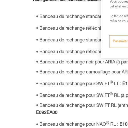
Hors garantie, des bandeaux élastiques pour les lam
Vous pouvez 
cet effet en
Le fait de r
Bandeau de rechange standard pour TIKK
refus ne vou
Bandeau de rechange réfléchissant pour T
Bandeau de rechange standard pour TIKK
Paramètr
Bandeau de rechange réfléchissant pour T
Bandeau de rechange noir pour ARIA (à part
Bandeau de rechange camouflage pour ARIA 
®
Bandeau de rechange pour SWIFT
LT :
E1
®
Bandeau de rechange pour SWIFT
RL (à p
Bandeau de rechange pour SWIFT RL (entre
E092EA00
®
Bandeau de rechange pour NAO
RL :
E10