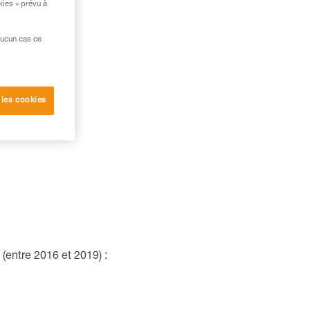
deurs :
kies » prévu à
aucun cas ce
 les cookies
entre 2016 et 2019) :