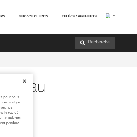
URS
SERVICE CLIENTS
TÉLÉCHARGEMENTS
Recherche
andeau
res pour nous
 pour analyser
avec nos
ns le cas où
 vous suivront
ront pendant