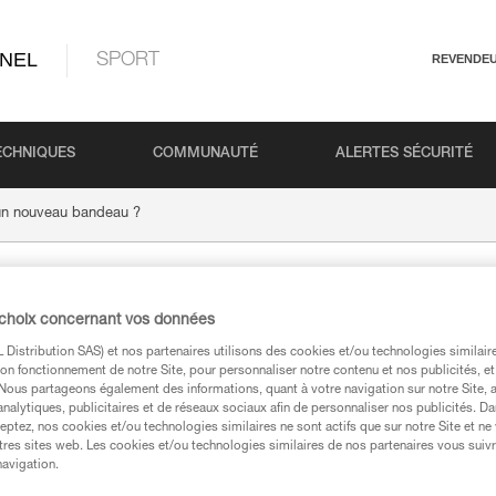
NEL
SPORT
REVENDE
ECHNIQUES
COMMUNAUTÉ
ALERTES SÉCURITÉ
n nouveau bandeau ?
ander un nouveau b
 choix concernant vos données
Distribution SAS) et nos partenaires utilisons des cookies et/ou technologies similai
on fonctionnement de notre Site, pour personnaliser notre contenu et nos publicités, et
. Nous partageons également des informations, quant à votre navigation sur notre Site, 
analytiques, publicitaires et de réseaux sociaux afin de personnaliser nos publicités. Da
eptez, nos cookies et/ou technologies similaires ne sont actifs que sur notre Site et ne
tres sites web. Les cookies et/ou technologies similaires de nos partenaires vous suiv
navigation.