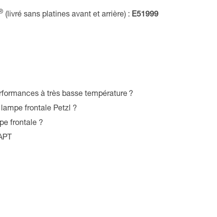
®
(livré sans platines avant et arrière) :
E51999
formances à très basse température ?
lampe frontale Petzl ?
e frontale ?
APT