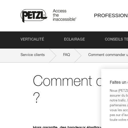
PROFESSION
VERTICALITÉ
ECLAIRAGE
CONSEILS T
Service clients
FAQ
Comment commander u
Comment comm
Faites un
Nous (PETZL 
?
assurer du b
notre trafic
partenaires 
vous les acc
pas sur d’au
toute votre 