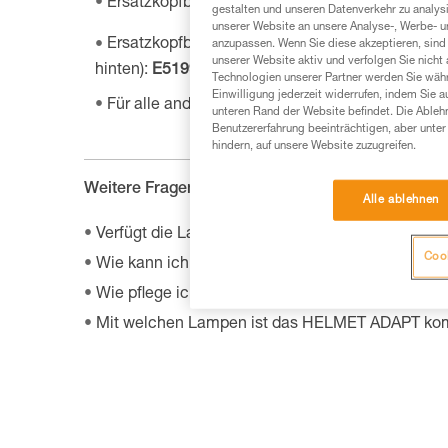
Ersatzkopfband für NAO
RL:
E105CA00
gestalten und unseren Datenverkehr zu analysi
unserer Website an unsere Analyse-, Werbe- 
®
Ersatzkopfband für DUO et ULTRA
(geliefert 
anzupassen. Wenn Sie diese akzeptieren, sind
unserer Website aktiv und verfolgen Sie nicht
hinten):
E51999
Technologien unserer Partner werden Sie währ
Einwilligung jederzeit widerrufen, indem Sie a
Für alle anderen Lampen:
E04999
unteren Rand der Website befindet. Die Ablehn
Benutzererfahrung beeinträchtigen, aber unte
hindern, auf unsere Website zuzugreifen.
Weitere Fragen :
Alle ablehnen
Verfügt die Lampe bei Kälte über die gleichen L
Cook
Wie kann ich das Modell und das Alter meiner Pet
Wie pflege ich das Kopfband einer Stirnlampe?
Mit welchen Lampen ist das HELMET ADAPT kom