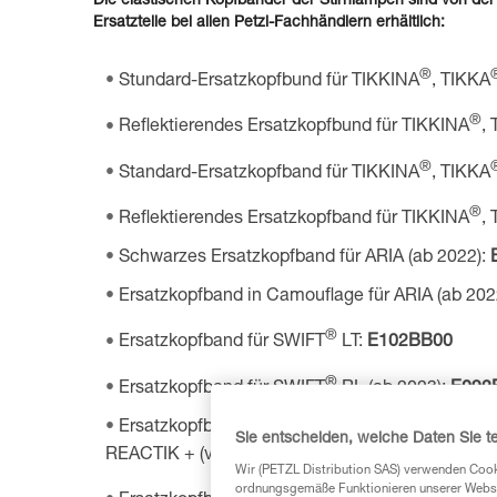
Die elastischen Kopfbänder der Stirnlampen sind von der
Ersatzteile bei allen Petzl-Fachhändlern erhältlich:
®
Stundard-Ersatzkopfbund für TIKKINA
, TIKKA
®
Reflektierendes Ersatzkopfbund für TIKKINA
,
®
Standard-Ersatzkopfband für TIKKINA
, TIKKA
®
Reflektierendes Ersatzkopfband für TIKKINA
,
Schwarzes Ersatzkopfband für ARIA (ab 2022):
Ersatzkopfband in Camouflage für ARIA (ab 202
®
Ersatzkopfband für SWIFT
LT:
E102BB00
®
Ersatzkopfband für SWIFT
RL (ab 2023):
E092
Ersatzkopfband für SWIFT RL (von 2019 bis 20
Sie entscheiden, welche Daten Sie te
REACTIK + (von 2016 bis 2019):
E092EA00
Wir (PETZL Distribution SAS) verwenden Cook
ordnungsgemäße Funktionieren unserer Website
®