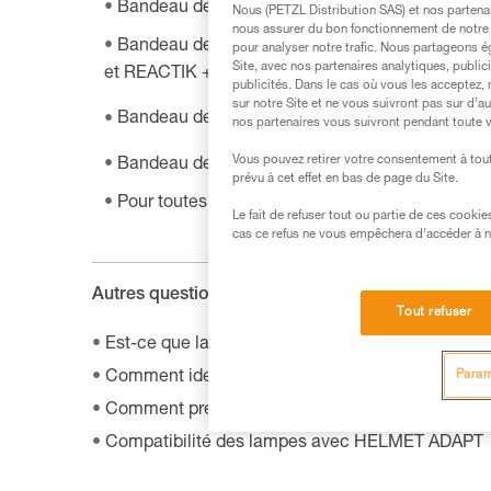
®
Bandeau de rechange pour SWIFT
RL (à partir
Nous (PETZL Distribution SAS) et nos partenai
nous assurer du bon fonctionnement de notre S
Bandeau de rechange pour SWIFT RL (entre 20
pour analyser notre trafic. Nous partageons é
Site, avec nos partenaires analytiques, public
et REACTIK + (entre 2016 et 2019) :
E092EA00
publicités. Dans le cas où vous les acceptez, 
sur notre Site et ne vous suivront pas sur d’a
®
Bandeau de rechange pour NAO
RL :
E105CA
nos partenaires vous suivront pendant toute v
®
Vous pouvez retirer votre consentement à tout
Bandeau de rechange pour DUO et ULTRA
(li
prévu à cet effet en bas de page du Site.
Pour toutes les autres lampes :
E04999
Le fait de refuser tout ou partie de ces cooki
cas ce refus ne vous empêchera d’accéder à no
Autres questions de la FAQ :
Tout refuser
Est-ce que la lampe conserve les mêmes perform
Param
Comment identifier le modèle et l'âge de ma lamp
Comment prendre soin d'un bandeau de lampe fr
Compatibilité des lampes avec HELMET ADAPT