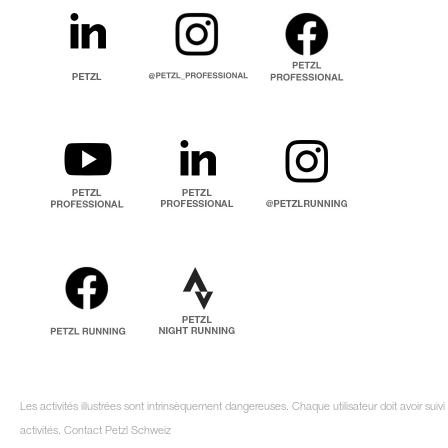
Les activités illustrées sont intrinsèquement dangereuses. Chaque utilisateur doit avoir su
activités. Contact Petzl Schweiz