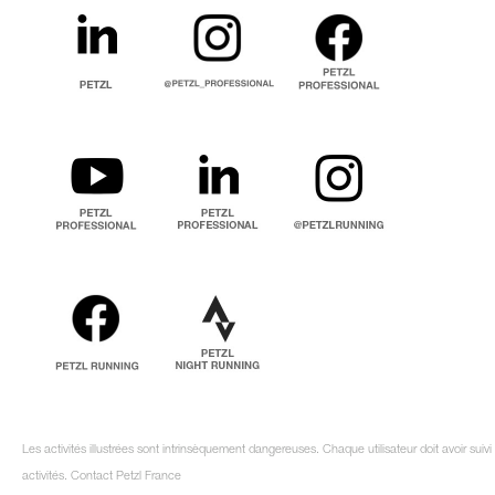
Les activités illustrées sont intrinsèquement dangereuses. Chaque utilisateur doit avoir su
activités. Contact Petzl France