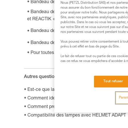
®
Bandeau de rechange pour SWIFT
RL (à partir
Nous (PETZL Distribution SAS) et nos partenai
nous assurer du bon fonctionnement de notre S
Bandeau de rechange pour SWIFT RL (entre 20
pour analyser notre trafic. Nous partageons é
Site, avec nos partenaires analytiques, public
et REACTIK + (entre 2016 et 2019) :
E092EA00
publicités. Dans le cas où vous les acceptez, 
sur notre Site et ne vous suivront pas sur d’a
®
Bandeau de rechange pour NAO
RL :
E105CA
nos partenaires vous suivront pendant toute v
®
Vous pouvez retirer votre consentement à tout
Bandeau de rechange pour DUO et ULTRA
(li
prévu à cet effet en bas de page du Site.
Pour toutes les autres lampes :
E04999
Le fait de refuser tout ou partie de ces cooki
cas ce refus ne vous empêchera d’accéder à no
Autres questions de la FAQ :
Tout refuser
Est-ce que la lampe conserve les mêmes perform
Param
Comment identifier le modèle et l'âge de ma lamp
Comment prendre soin d'un bandeau de lampe fr
Compatibilité des lampes avec HELMET ADAPT