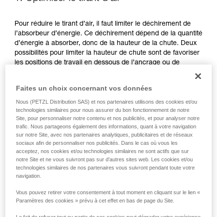
Pour réduire le tirant d’air, il faut limiter le déchirement de
l’absorbeur d’énergie. Ce déchirement dépend de la quantité
d’énergie à absorber, donc de la hauteur de la chute. Deux
possibilités pour limiter la hauteur de chute sont de favoriser
les positions de travail en dessous de l’ancrage ou de
réduire la longueur de sa longe.
Faites un choix concernant vos données
FAVORISER LES POSITIONS DE TRAVAIL EN DESSOUS DE
Nous (PETZL Distribution SAS) et nos partenaires utilisons des cookies et/ou
L’ANCRAGE
technologies similaires pour nous assurer du bon fonctionnement de notre
Site, pour personnaliser notre contenu et nos publicités, et pour analyser notre
trafic. Nous partageons également des informations, quant à votre navigation
sur notre Site, avec nos partenaires analytiques, publicitaires et de réseaux
sociaux afin de personnaliser nos publicités. Dans le cas où vous les
acceptez, nos cookies et/ou technologies similaires ne sont actifs que sur
notre Site et ne vous suivront pas sur d’autres sites web. Les cookies et/ou
technologies similaires de nos partenaires vous suivront pendant toute votre
navigation.
Vous pouvez retirer votre consentement à tout moment en cliquant sur le lien «
Paramètres des cookies » prévu à cet effet en bas de page du Site.