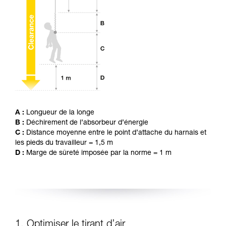
avec un professionnel votre capacité à refaire
la manipulation, seul, en toute sécurité, avant
de la reproduire en autonomie.
Nous donnons des exemples de techniques
liées à votre activité. Il peut en exister d’autres
que nous ne décrivons pas ici.
A :
Longueur de la longe
B :
Déchirement de l’absorbeur d’énergie
C :
Distance moyenne entre le point d’attache du harnais et
les pieds du travailleur = 1,5 m
D :
Marge de sûreté imposée par la norme = 1 m
1. Optimiser le tirant d’air