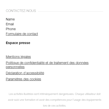
CONTACTEZ-NOUS
Name
Email
Phone
Formulaire de contact
Espace presse
Mentions légales
Politique de confidentialité et de traitement des données
personnelles
Déclaration d'accessibilité
Paramètres des cookies
Les activités illustrées sont intrinsèquement dangereuses. Chaque utilisateur doit
avoir suivi une formation et avoir des compétences pour l’usage des équipements
lors de ces activités.