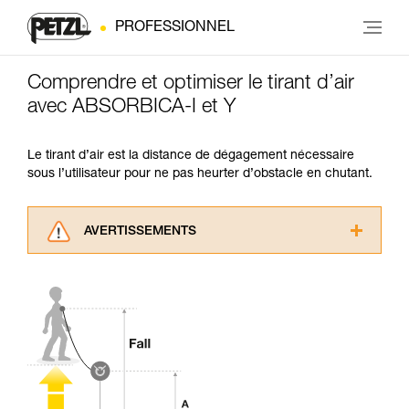
PROFESSIONNEL
Comprendre et optimiser le tirant d’air
avec ABSORBICA-I et Y
Le tirant d’air est la distance de dégagement nécessaire
sous l’utilisateur pour ne pas heurter d’obstacle en chutant.
AVERTISSEMENTS
Lisez attentivement les notices techniques des
produits utilisés dans ce conseil avant de le
consulter. Vous devez avoir compris les
informations de la notice technique pour
pouvoir comprendre ce complément
d’informations.
Maîtriser ces techniques nécessite une
formation et un entraînement spécifique. Validez