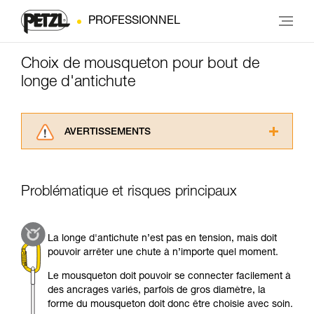
PROFESSIONNEL
Choix de mousqueton pour bout de
longe d'antichute
AVERTISSEMENTS
Lisez attentivement les notices techniques des
produits utilisés dans ce conseil avant de le
consulter. Vous devez avoir compris les
Problématique et risques principaux
informations de la notice technique pour
pouvoir comprendre ce complément
d’informations.
La longe d'antichute n’est pas en tension, mais doit
Maîtriser ces techniques nécessite une
pouvoir arrêter une chute à n’importe quel moment.
formation et un entraînement spécifique. Validez
avec un professionnel votre capacité à refaire
Le mousqueton doit pouvoir se connecter facilement à
la manipulation, seul, en toute sécurité, avant
des ancrages variés, parfois de gros diamètre, la
de la reproduire en autonomie.
forme du mousqueton doit donc être choisie avec soin.
Nous donnons des exemples de techniques