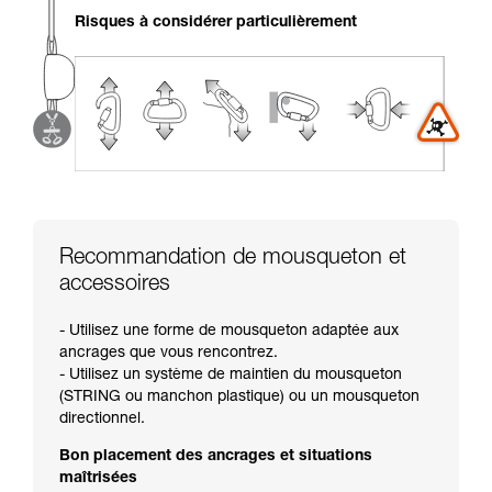
liées à votre activité. Il peut en exister d’autres
Risques à considérer particulièrement
que nous ne décrivons pas ici.
Recommandation de mousqueton et
accessoires
- Utilisez une forme de mousqueton adaptée aux
ancrages que vous rencontrez.
- Utilisez un système de maintien du mousqueton
(STRING ou manchon plastique) ou un mousqueton
directionnel.
Bon placement des ancrages et situations
maîtrisées