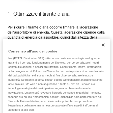
1. Ottimizzare il tirante d’aria
Per ridurre il tirante d’aria occorre limitare la lacerazione
dell’assorbitore di energia. Questa lacerazione dipende dalla
quantità di energia da assorbire, quindi dall’altezza della
caduta. Due possibilità per ridurre l’altezza della caduta sono
favorire le posizioni di lavoro al di sotto dell’ancoraggio o
Consenso all'uso dei cookie
ridurre la lunghezza del cordino.
Noi (PETZL Distribution SAS) utilizziamo cookie e/o tecnologie analoghe per
garantire il corretto funzionamento del Sito web, per personalizzare i nostri
FAVORIRE LE POSIZIONI DI LAVORO AL DI SOTTO
contenuti e annunci e analizzare il traffico. Condividiamo, inoltre, informazioni
DELL’ANCORAGGIO
sulla navigazione dell’utente sul Sito web con i nostri partner di servizi di analisi
dei dati, pubblicitari e di social media al fine di personalizzare le nostre
pubblicità. Se l’utente accetta, i nostri cookie e/o tecnologie analoghe saranno
attivi solo sul Sito web e non seguiranno l’utente su altri siti. I cookie e/o
tecnologie analoghe dei nostri partner seguiranno l’utente durante la
navigazione. L’utente può revocare il proprio consenso in qualsiasi momento
facendo clic sul link “Impostazioni cookie”, disponibile nella parte inferiore del
Sito web. Il rifiuto di tutti o parte di tali cookie potrebbe compromettere
l’esperienza dell’utente, ma in nessun caso tale rifiuto impedirà all’utente di
accedere al Sito web.