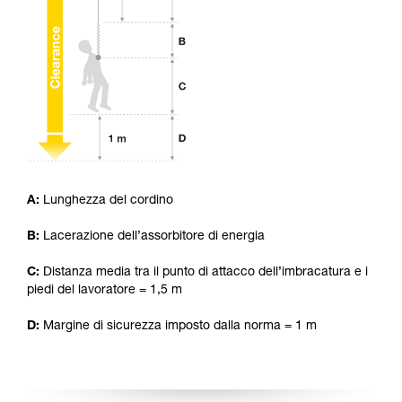
capacità di rifare la manovra, da soli, in piena
sicurezza, prima di riprodurla autonomamente.
Forniamo esempi di tecniche relative alla vostra
attività. Ne possono esistere altre che non
vengono qui descritte.
A:
Lunghezza del cordino
B:
Lacerazione dell’assorbitore di energia
C:
Distanza media tra il punto di attacco dell’imbracatura e i
piedi del lavoratore = 1,5 m
D:
Margine di sicurezza imposto dalla norma = 1 m