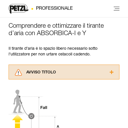
PROFESSIONALE
Comprendere e ottimizzare il tirante
d’aria con ABSORBICA-I e Y
Il tirante d’aria è lo spazio libero necessario sotto
l’utilizzatore per non urtare ostacoli cadendo.
AVVISO TITOLO
Leggere attentamente le istruzioni tecniche dei
prodotti utilizzati in questo consiglio prima di
consultarlo. Dovete aver compreso le
informazioni dell’istruzione tecnica per poter
capire queste ulteriori informazioni.
La padronanza di queste tecniche richiede una
formazione ed un addestramento specifico.
Verificate con un professionista la vostra