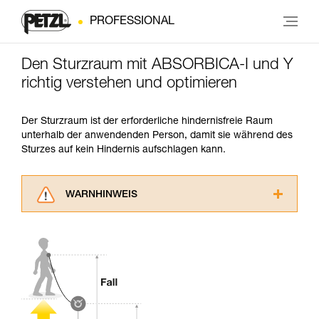
PROFESSIONAL
Den Sturzraum mit ABSORBICA-I und Y
richtig verstehen und optimieren
Der Sturzraum ist der erforderliche hindernisfreie Raum
unterhalb der anwendenden Person, damit sie während des
Sturzes auf kein Hindernis aufschlagen kann.
WARNHINWEIS
Lesen Sie die Gebrauchsanweisungen der
Produkte, um die es in diesem Tech Tipp geht,
aufmerksam durch, bevor Sie diesen zu Rate
ziehen. Um diese Zusatzinformationen
verstehen zu können, müssen Sie zuerst die in
der Gebrauchsanweisung enthaltenen
Informationen richtig verstanden haben.