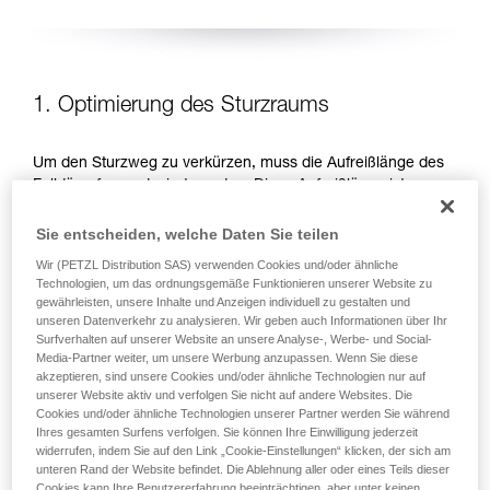
1. Optimierung des Sturzraums
Um den Sturzweg zu verkürzen, muss die Aufreißlänge des
Falldämpfers reduziert werden. Diese Aufreißlänge ist von
der aufzunehmenden Energie, d. h. von der Sturzhöhe
abhängig. Es gibt zwei Möglichkeiten, um die Sturzhöhe zu
Sie entscheiden, welche Daten Sie teilen
reduzieren: Arbeitspositionen unterhalb des
Wir (PETZL Distribution SAS) verwenden Cookies und/oder ähnliche
Anschlagpunktes bevorzugen und die Länge des
Technologien, um das ordnungsgemäße Funktionieren unserer Website zu
Verbindungsmittels reduzieren.
gewährleisten, unsere Inhalte und Anzeigen individuell zu gestalten und
unseren Datenverkehr zu analysieren. Wir geben auch Informationen über Ihr
Surfverhalten auf unserer Website an unsere Analyse-, Werbe- und Social-
ARBEITSPOSITIONEN UNTERHALB DES
Media-Partner weiter, um unsere Werbung anzupassen. Wenn Sie diese
ANSCHLAGPUNKTES BEVORZUGEN
akzeptieren, sind unsere Cookies und/oder ähnliche Technologien nur auf
unserer Website aktiv und verfolgen Sie nicht auf andere Websites. Die
Cookies und/oder ähnliche Technologien unserer Partner werden Sie während
Ihres gesamten Surfens verfolgen. Sie können Ihre Einwilligung jederzeit
widerrufen, indem Sie auf den Link „Cookie-Einstellungen“ klicken, der sich am
unteren Rand der Website befindet. Die Ablehnung aller oder eines Teils dieser
Cookies kann Ihre Benutzererfahrung beeinträchtigen, aber unter keinen