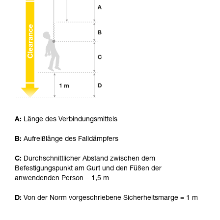
Die Beherrschung dieser Techniken setzt eine
entsprechende Ausbildung und ein spezielles
Training voraus. Prüfen Sie zusammen mit
einem Profi, ob Sie in der Lage sind, den
Vorgang alleine sicher zu wiederholen, bevor
Sie ihn eigenständig durchführen.
Wir geben Beispiele für die mit Ihrer Aktivität
verbundenen Techniken. Möglicherweise gibt es
noch andere Techniken, die hier nicht
beschrieben werden.
A:
Länge des Verbindungsmittels
B:
Aufreißlänge des Falldämpfers
C:
Durchschnittlicher Abstand zwischen dem
Befestigungspunkt am Gurt und den Füßen der
anwendenden Person = 1,5 m
D:
Von der Norm vorgeschriebene Sicherheitsmarge = 1 m