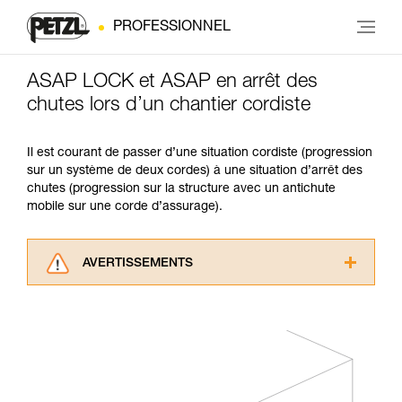
PROFESSIONNEL
ASAP LOCK et ASAP en arrêt des
chutes lors d’un chantier cordiste
Il est courant de passer d’une situation cordiste (progression
sur un système de deux cordes) à une situation d’arrêt des
chutes (progression sur la structure avec un antichute
mobile sur une corde d’assurage).
AVERTISSEMENTS
Lisez attentivement les notices techniques des
produits utilisés dans ce conseil avant de le
consulter. Vous devez avoir compris les
informations de la notice technique pour
pouvoir comprendre ce complément
d’informations.