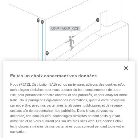
Maîtriser ces techniques nécessite une
formation et un entraînement spécifique. Validez
avec un professionnel votre capacité à refaire
la manipulation, seul, en toute sécurité, avant
de la reproduire en autonomie.
Nous donnons des exemples de techniques
liées à votre activité. Il peut en exister d’autres
que nous ne décrivons pas ici.
Faites un choix concernant vos données
Nous (PETZL Distribution SAS) et nos partenaires utilisons des cookies et/ou
technologies similaires pour nous assurer du bon fonctionnement de notre
Site, pour personnaliser notre contenu et nos publicités, et pour analyser notre
trafic. Nous partageons également des informations, quant à votre navigation
sur notre Site, avec nos partenaires analytiques, publicitaires et de réseaux
sociaux afin de personnaliser nos publicités. Dans le cas où vous les
acceptez, nos cookies et/ou technologies similaires ne sont actifs que sur
notre Site et ne vous suivront pas sur d’autres sites web. Les cookies et/ou
technologies similaires de nos partenaires vous suivront pendant toute votre
La norme EN 12841, qui encadre les usages cordistes avec
navigation.
deux cordes, ne couvre pas cette situation.