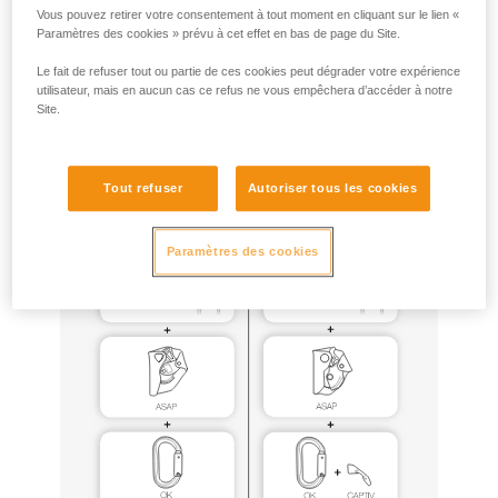
Vous pouvez retirer votre consentement à tout moment en cliquant sur le lien «
Paramètres des cookies » prévu à cet effet en bas de page du Site.
ASAP et ASAP LOCK peuvent être utilisés pour cet usage,
avec les mêmes configurations matérielles que celles
Le fait de refuser tout ou partie de ces cookies peut dégrader votre expérience
certifiées EN 12841 (notamment ASAP’SORBER 20, 40 ou
utilisateur, mais en aucun cas ce refus ne vous empêchera d’accéder à notre
Site.
AXESS, cordes EN1891 type A nouées à l’ancrage), en
respectant toutes les précautions d’usage décrites dans les
notices de ces produits.
Tout refuser
Autoriser tous les cookies
Paramètres des cookies