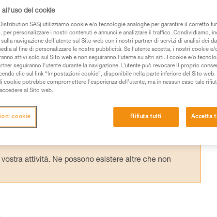
 di lavoro su fune (progressione su un sist
all'uso dei cookie
esto caduta (progressione sulla struttura con
istribution SAS) utilizziamo cookie e/o tecnologie analoghe per garantire il corretto f
urezza).
 per personalizzare i nostri contenuti e annunci e analizzare il traffico. Condividiamo, in
sulla navigazione dell’utente sul Sito web con i nostri partner di servizi di analisi dei dat
edia al fine di personalizzare le nostre pubblicità. Se l’utente accetta, i nostri cookie e
anno attivi solo sul Sito web e non seguiranno l’utente su altri siti. I cookie e/o tecnol
artner seguiranno l’utente durante la navigazione. L’utente può revocare il proprio conse
do clic sul link “Impostazioni cookie”, disponibile nella parte inferiore del Sito web. Il 
ali cookie potrebbe compromettere l’esperienza dell’utente, ma in nessun caso tale rifiu
i accedere al Sito web.
 dei prodotti utilizzati in questo consiglio prima di
azioni dell’istruzione tecnica per poter capire queste
ioni cookie
Rifiuta tutti
Accetta t
de una formazione ed un addestramento specifico.
pacità di rifare la manovra, da soli, in piena sicurezza,
vostra attività. Ne possono esistere altre che non