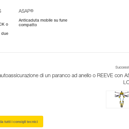
®
S
ASAP
Anticaduta mobile su fune
CK o
compatto
r due
Success
autoassicurazione di un paranco ad anello o REEVE con 
L
a tutti i consigli tecnici