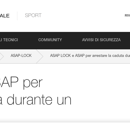
ALE
SPORT
RI
I TECNICI
COMMUNITY
AVVISI DI SICUREZZA
ASAP-LOCK
ASAP LOCK e ASAP per arrestare la caduta dura
AP per
a durante un