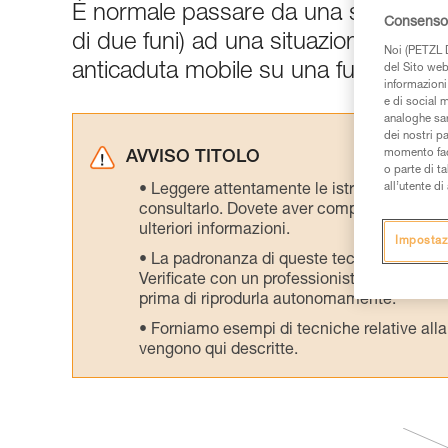
È normale passare da una situazione
Consenso 
di due funi) ad una situazione di arr
Noi (PETZL D
anticaduta mobile su una fune di sic
del Sito web,
informazioni 
e di social m
analoghe sar
dei nostri p
momento facen
AVVISO TITOLO
o parte di t
all’utente d
Leggere attentamente le istruzioni tecniche
consultarlo. Dovete aver compreso le inform
ulteriori informazioni.
Impostaz
La padronanza di queste tecniche richie
Verificate con un professionista la vostra ca
prima di riprodurla autonomamente.
Forniamo esempi di tecniche relative alla 
vengono qui descritte.