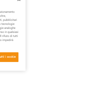
ema
 un
unzionamento
oltre,
i, pubblicitari
/o tecnologie
ogie analoghe
nso in qualsiasi
rifiuto di tutti
to impedirà
utti i cookie