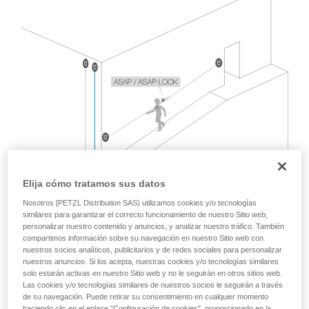
Dominar estas técnicas requiere una formación
y un entrenamiento específico. Confirme a
través de un profesional su capacidad para
ejecutar estas técnicas, solo y con total
seguridad, antes de ejecutarlas de forma
autónoma.
Damos ejemplos de técnicas relacionadas con
su actividad. Pueden existir otras que no
describimos aquí.
Elija cómo tratamos sus datos
Nosotros [PETZL Distribution SAS) utilizamos cookies y/o tecnologías
similares para garantizar el correcto funcionamiento de nuestro Sitio web,
personalizar nuestro contenido y anuncios, y analizar nuestro tráfico. También
compartimos información sobre su navegación en nuestro Sitio web con
nuestros socios analíticos, publicitarios y de redes sociales para personalizar
nuestros anuncios. Si los acepta, nuestras cookies y/o tecnologías similares
solo estarán activas en nuestro Sitio web y no le seguirán en otros sitios web.
Las cookies y/o tecnologías similares de nuestros socios le seguirán a través
de su navegación. Puede retirar su consentimiento en cualquier momento
La norma EN 12841, que contempla las utilizaciones de
haciendo clic en el enlace "Configuración de cookies", proporcionado en la