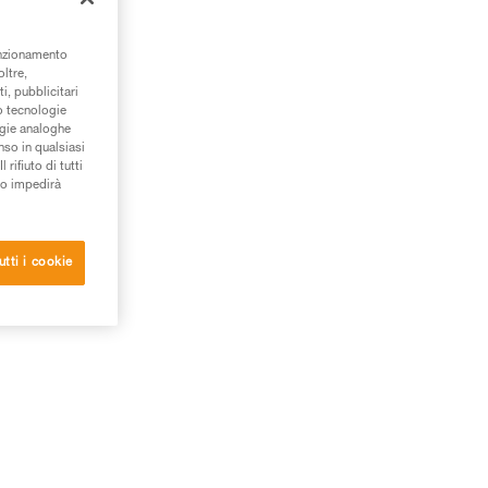
ema
 un
unzionamento
oltre,
i, pubblicitari
/o tecnologie
ogie analoghe
nso in qualsiasi
rifiuto di tutti
to impedirà
utti i cookie