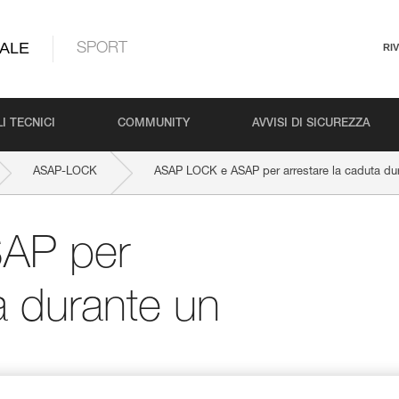
ALE
SPORT
RI
I TECNICI
COMMUNITY
AVVISI DI SICUREZZA
ASAP-LOCK
ASAP LOCK e ASAP per arrestare la caduta dura
AP per
a durante un