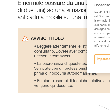
È normale passare da una situazione
Consenso 
di due funi) ad una situazione di arr
Noi (PETZL D
anticaduta mobile su una fune di sic
del Sito web,
informazioni 
e di social m
analoghe sar
dei nostri p
momento facen
AVVISO TITOLO
o parte di t
all’utente d
Leggere attentamente le istruzioni tecniche
consultarlo. Dovete aver compreso le inform
ulteriori informazioni.
Impostaz
La padronanza di queste tecniche richie
Verificate con un professionista la vostra ca
prima di riprodurla autonomamente.
Forniamo esempi di tecniche relative alla 
vengono qui descritte.