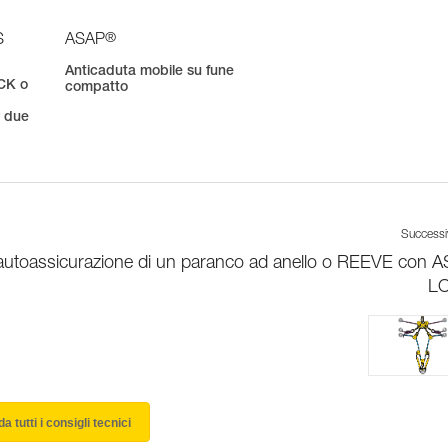
®
S
ASAP
Anticaduta mobile su fune
CK o
compatto
r due
Success
autoassicurazione di un paranco ad anello o REEVE con 
L
a tutti i consigli tecnici