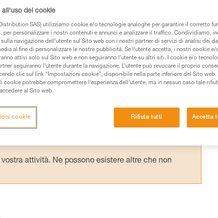
 di lavoro su fune (progressione su un sist
all'uso dei cookie
esto caduta (progressione sulla struttura con
istribution SAS) utilizziamo cookie e/o tecnologie analoghe per garantire il corretto f
urezza).
 per personalizzare i nostri contenuti e annunci e analizzare il traffico. Condividiamo, in
sulla navigazione dell’utente sul Sito web con i nostri partner di servizi di analisi dei dat
edia al fine di personalizzare le nostre pubblicità. Se l’utente accetta, i nostri cookie e
anno attivi solo sul Sito web e non seguiranno l’utente su altri siti. I cookie e/o tecnol
artner seguiranno l’utente durante la navigazione. L’utente può revocare il proprio conse
do clic sul link “Impostazioni cookie”, disponibile nella parte inferiore del Sito web. Il 
ali cookie potrebbe compromettere l’esperienza dell’utente, ma in nessun caso tale rifiu
i accedere al Sito web.
 dei prodotti utilizzati in questo consiglio prima di
azioni dell’istruzione tecnica per poter capire queste
ioni cookie
Rifiuta tutti
Accetta t
de una formazione ed un addestramento specifico.
pacità di rifare la manovra, da soli, in piena sicurezza,
vostra attività. Ne possono esistere altre che non