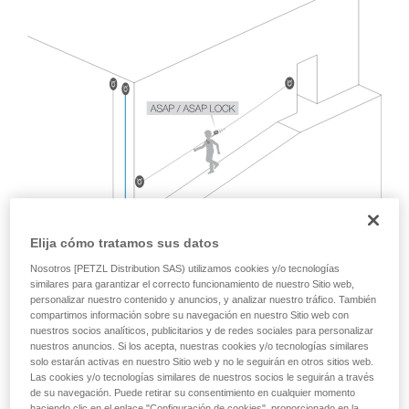
Dominar estas técnicas requiere una formación
y un entrenamiento específico. Confirme a
través de un profesional su capacidad para
ejecutar estas técnicas, solo y con total
seguridad, antes de ejecutarlas de forma
autónoma.
Damos ejemplos de técnicas relacionadas con
su actividad. Pueden existir otras que no
describimos aquí.
Elija cómo tratamos sus datos
Nosotros [PETZL Distribution SAS) utilizamos cookies y/o tecnologías
similares para garantizar el correcto funcionamiento de nuestro Sitio web,
personalizar nuestro contenido y anuncios, y analizar nuestro tráfico. También
compartimos información sobre su navegación en nuestro Sitio web con
nuestros socios analíticos, publicitarios y de redes sociales para personalizar
nuestros anuncios. Si los acepta, nuestras cookies y/o tecnologías similares
solo estarán activas en nuestro Sitio web y no le seguirán en otros sitios web.
Las cookies y/o tecnologías similares de nuestros socios le seguirán a través
de su navegación. Puede retirar su consentimiento en cualquier momento
La norma EN 12841, que contempla las utilizaciones de
haciendo clic en el enlace "Configuración de cookies", proporcionado en la