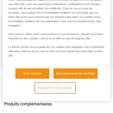
RESCUE S est conçue pour la manipulation de charges
sur notre Site, avec nos partenaires analytiques, publicitaires et de réseaux
intermédiaires.
sociaux afin de personnaliser nos publicités. Dans le cas où vous les
acceptez, nos cookies et/ou technologies similaires ne sont actifs que sur
notre Site et ne vous suivront pas sur d’autres sites web. Les cookies et/ou
technologies similaires de nos partenaires vous suivront pendant toute votre
Descriptif
navigation.
Conçue pour la manipulation de charges intermédiaires :
Vous pouvez retirer votre consentement à tout moment en cliquant sur le lien «
Spécifications techniques
Paramètres des cookies » prévu à cet effet en bas de page du Site.
- haut rendement assuré par le réa monté sur roulement à
billes étanche,
Compatibilité corde: 6 à 11 mm
Le fait de refuser tout ou partie de ces cookies peut dégrader votre expérience
Informations techniques
- ultra compacte et légère, idéale pour des utilisations en
utilisateur, mais en aucun cas ce refus ne vous empêchera d’accéder à notre
Diamètre de réa: 25 mm
exercice ou en intervention.
Site.
Notice
Roulement à billes: oui
Mise en place rapide et facile de la corde, grâce aux
Inspection
Télécharger le pdf technical-notice-POULIES-2
flasques mobiles.
Rendement: 91 %
Déclaration de conformité
Trous de connexion permettant le retournement de la
Tout refuser
Autoriser tous les cookies
Télécharger le pdf UE-Declaration-P050AA0X-RESCUE S
Charge d'utilisation maximale: 5 kN
plupart des mousquetons répondant aux normes
FAQ
Charge de rupture: 18 kN
européennes.
FAQ
Autres produits
Paramètres des cookies
Poids: 52 g
Certification(s): CE EN 12278, UIAA, NFPA Technical Use,
Voir tous les contenus techniques
XF 494 Light
Produits complémentaires
Matière(s): aluminium, acier inoxydable