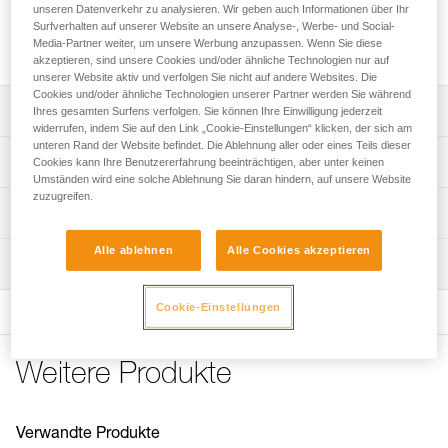
Die ultrakompakte und leichte RESCUE S mit hohem
unseren Datenverkehr zu analysieren. Wir geben auch Informationen über Ihr
Wirkungsgrad wurde für das Hantieren von mittelschwerer
Surfverhalten auf unserer Website an unsere Analyse-, Werbe- und Social-
Media-Partner weiter, um unsere Werbung anzupassen. Wenn Sie diese
Lasten konzipiert.
akzeptieren, sind unsere Cookies und/oder ähnliche Technologien nur auf
unserer Website aktiv und verfolgen Sie nicht auf andere Websites. Die
Cookies und/oder ähnliche Technologien unserer Partner werden Sie während
Leistungsverzeichnis
Ihres gesamten Surfens verfolgen. Sie können Ihre Einwilligung jederzeit
widerrufen, indem Sie auf den Link „Cookie-Einstellungen“ klicken, der sich am
unteren Rand der Website befindet. Die Ablehnung aller oder eines Teils dieser
Konzipiert für das Hantieren mittelschwerer Lasten:
Technische Spezifikationen
Cookies kann Ihre Benutzererfahrung beeinträchtigen, aber unter keinen
- Hoher Wirkungsgrad dank der Laufrolle mit gekapseltem
Umständen wird eine solche Ablehnung Sie daran hindern, auf unsere Website
Kugellager.
zuzugreifen.
Seil-Kompatibilität: 6 bis 11 mm
Technische Informationen
- Ultrakompakt und leicht, ideal für die Verwendung bei
Durchmesser der Seilscheibe: 25 mm
Übungen oder Einsätzen.
Gebrauchsanleitung
Alle ablehnen
Alle Cookies akzeptieren
Kugellager: ja
Schnelle und einfache Installation am Seil dank den
Wartung
Das PDF herunterladen technical-notice-POULIES-2
beweglichen Seitenteilen.
Wirkungsgrad: 91 %
Konformitätserklärung
Cookie-Einstellungen
Die Verbindungsösen ermöglichen das Umdrehen der
Das PDF herunterladen UE-Declaration-P050AA0X-
Maximale Gebrauchslast: 5 kN
meisten Karabiner, die den europäischen Normen
RESCUE S
Bruchlast: 18 kN
entsprechen.
Häufige Fragen
Weitere Produkte
Gewicht: 52 g
Häufige Fragen
Zertifizierung(en): CE EN 12278, UIAA, NFPA Technical
Use, XF 494 Light
See all technical content
Verwandte Produkte