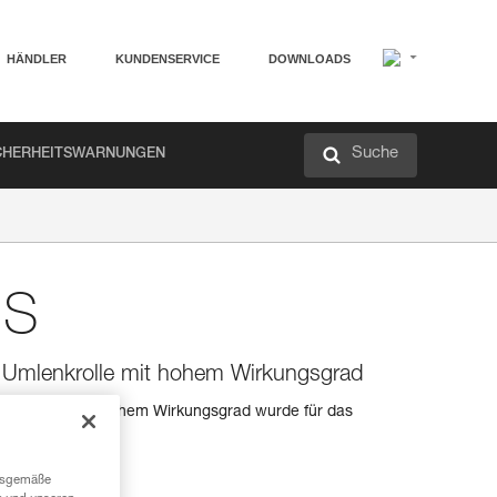
HÄNDLER
KUNDENSERVICE
DOWNLOADS
Suche
CHERHEITSWARNUNGEN
 S
e Umlenkrolle mit hohem Wirkungsgrad
e RESCUE S mit hohem Wirkungsgrad wurde für das
sten konzipiert.
ngsgemäße