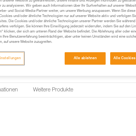
n unserer Website zu gewährleisten, unsere Inhalte und Anzeigen individuell zu gestalte
 zu analysieren. Wir geben auch Informationen über Ihr Surfverhalten auf unserer Websi
erbe- und Social-Media-Partner weiter, um unsere Werbung anzupassen. Wenn Sie diese 
Cookies und/oder ähnliche Technologien nur auf unserer Website aktiv und verfolgen Sie
ites. Die Cookies und/oder ähnliche Technologien unserer Partner werden Sie während 
fens verfolgen. Sie können Ihre Einwilligung jederzeit widerrufen, indem Sie auf den Li
n“ klicken, der sich am unteren Rand der Website befindet. Die Ablehnung aller oder ein
 Ihre Benutzererfahrung beeinträchtigen, aber unter keinen Umständen wird eine solch
n, auf unsere Website zuzugreifen.
instellungen
Alle ablehnen
Alle Cookies
mationen
Weitere Produkte