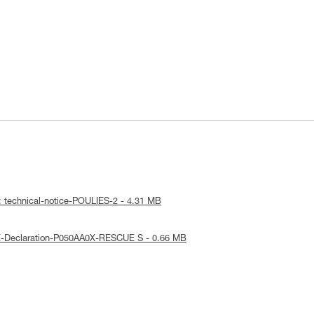
: technical-notice-POULIES-2 - 4.31 MB
UE-Declaration-P050AA0X-RESCUE S - 0.66 MB