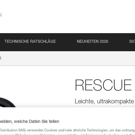
N
TECHNISCHE RATSCHLÄGE
NEUHEITEN 2026
SI
S
RESCUE
Leichte, ultrakompakt
Die ultrakompakte und leicht
Hantieren von mittelschwerer La
heiden, welche Daten Sie teilen
Distribution SAS) verwenden Cookies und/oder ähnliche Technologien, um das ordnu
Einen Händler finden