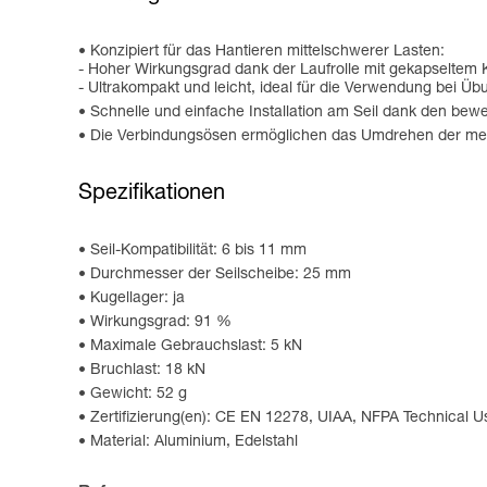
Konzipiert für das Hantieren mittelschwerer Lasten:
- Hoher Wirkungsgrad dank der Laufrolle mit gekapseltem 
- Ultrakompakt und leicht, ideal für die Verwendung bei Ü
Schnelle und einfache Installation am Seil dank den bewe
Die Verbindungsösen ermöglichen das Umdrehen der mei
Spezifikationen
Seil-Kompatibilität: 6 bis 11 mm
Durchmesser der Seilscheibe: 25 mm
Kugellager: ja
Wirkungsgrad: 91 %
Maximale Gebrauchslast: 5 kN
Bruchlast: 18 kN
Gewicht: 52 g
Zertifizierung(en): CE EN 12278, UIAA, NFPA Technical U
Material: Aluminium, Edelstahl