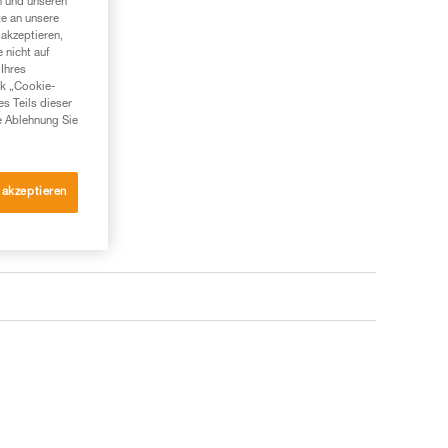
n und unseren
te an unsere
akzeptieren,
 nicht auf
Ihres
nk „Cookie-
es Teils dieser
e Ablehnung Sie
 akzeptieren