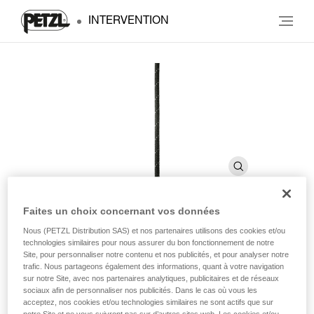
INTERVENTION
Faites un choix concernant vos données
Nous (PETZL Distribution SAS) et nos partenaires utilisons des cookies et/ou
PARALLEL 10.5 mm
technologies similaires pour nous assurer du bon fonctionnement de notre
Site, pour personnaliser notre contenu et nos publicités, et pour analyser notre
trafic. Nous partageons également des informations, quant à votre navigation
Corde semi-statique souple et légère
sur notre Site, avec nos partenaires analytiques, publicitaires et de réseaux
sociaux afin de personnaliser nos publicités. Dans le cas où vous les
acceptez, nos cookies et/ou technologies similaires ne sont actifs que sur
Corde semi-statique très légère, grâce à son diamètre fin. La