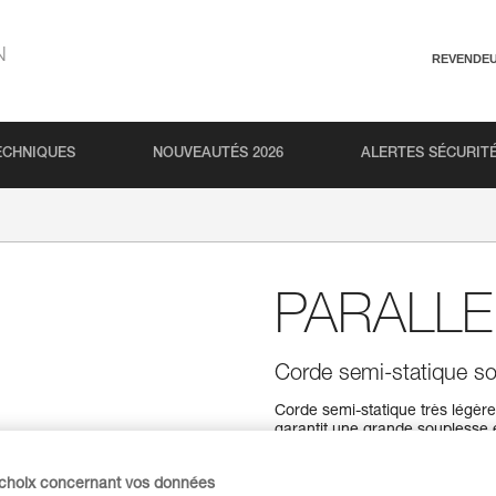
N
REVENDE
ECHNIQUES
NOUVEAUTÉS 2026
ALERTES SÉCURIT
PARALLE
Corde semi-statique so
Corde semi-statique très légère
garantit une grande souplesse
disponible en quatre longueurs.
 choix concernant vos données