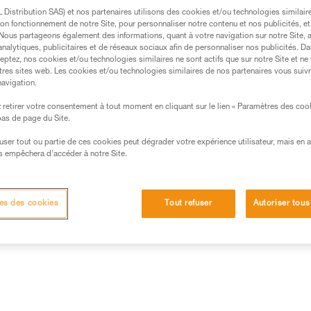
Trouvez un revendeur
Distribution SAS) et nos partenaires utilisons des cookies et/ou technologies similai
on fonctionnement de notre Site, pour personnaliser notre contenu et nos publicités, et
. Nous partageons également des informations, quant à votre navigation sur notre Site, 
analytiques, publicitaires et de réseaux sociaux afin de personnaliser nos publicités. Da
eptez, nos cookies et/ou technologies similaires ne sont actifs que sur notre Site et ne
tres sites web. Les cookies et/ou technologies similaires de nos partenaires vous suiv
navigation.
retirer votre consentement à tout moment en cliquant sur le lien « Paramètres des coo
 bas de page du Site.
efuser tout ou partie de ces cookies peut dégrader votre expérience utilisateur, mais en 
s empêchera d’accéder à notre Site.
es des cookies
Tout refuser
Autoriser tous
Inspection