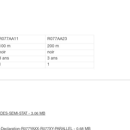
R077AA11
R077AA23
100 m
200 m
noir
noir
3 ans
3 ans
1
1
CORDES-SEMI-STAT - 3.06 MB
UE-Declaration-R077YAXX-R077XY-PARALLEL - 0.68 MB