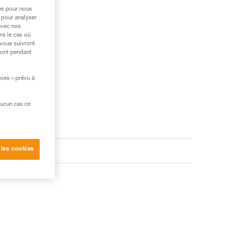
res pour nous
 pour analyser
avec nos
ns le cas où
 vous suivront
ront pendant
kies » prévu à
aucun cas ce
 les cookies