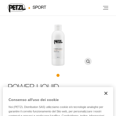
SPORT
POWER LIQUID
Consenso all'uso dei cookie
Magnesite liquida
Noi (PETZL Distribution SAS) utilizziamo cookie e/o tecnologie analoghe per
garantire il corretto funzionamento del Sito web, per personalizzare i nostri
La magnesite liquida non volatile POWER LIQUID favorisce
contenuti e annunci e analizzare il traffico. Condividiamo, inoltre, informazioni