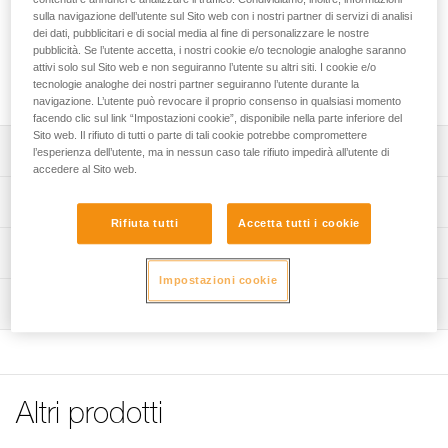
l’aderenza delle mani su tutte le prese in arrampicata. Grazie
sulla navigazione dell’utente sul Sito web con i nostri partner di servizi di analisi
alla sua rapida asciugatura, riduce la traspirazione delle
dei dati, pubblicitari e di social media al fine di personalizzare le nostre
mani in pochi secondi. Per maggiore efficacia, la magnesite
pubblicità. Se l’utente accetta, i nostri cookie e/o tecnologie analoghe saranno
in polvere POWER CRUNCH può essere utilizzata in
attivi solo sul Sito web e non seguiranno l’utente su altri siti. I cookie e/o
abbinamento.
tecnologie analoghe dei nostri partner seguiranno l’utente durante la
navigazione. L’utente può revocare il proprio consenso in qualsiasi momento
facendo clic sul link “Impostazioni cookie”, disponibile nella parte inferiore del
Sito web. Il rifiuto di tutti o parte di tali cookie potrebbe compromettere
Descrizione
l’esperienza dell’utente, ma in nessun caso tale rifiuto impedirà all’utente di
accedere al Sito web.
Migliora l’aderenza delle mani sulla roccia o in palestra.
Specifiche tecniche
Consistenza cremosa per una distribuzione uniforme sulle
Rifiuta tutti
Accetta tutti i cookie
mani.
Materiali: Carbonato d’idrossido di magnesio, alcool
Informazioni tecniche
isopropilico
Bottiglia in PEHD 100 % reciclato.
Impostazioni cookie
Libretto d'uso
Può essere utilizzata con la magnesite POWER CRUNCH
Dettagli codice
Ispezione
Scarica il pdf Info magnesie liquide
per maggiore efficacia.
Codice : S035AA00
FAQ
Capacità : 200 ml
FAQ
Garanzia : 3 anni
Confezione : 1
See all technical content
Altri prodotti