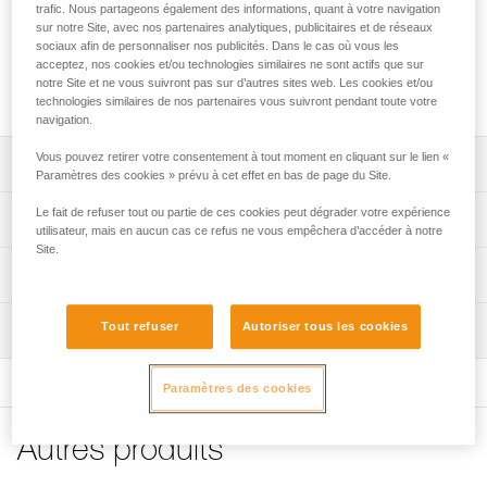
l'adhérence des mains sur toutes les prises en escalade.
trafic. Nous partageons également des informations, quant à votre navigation
Grâce à son séchage rapide, elle limite la transpiration des
sur notre Site, avec nos partenaires analytiques, publicitaires et de réseaux
sociaux afin de personnaliser nos publicités. Dans le cas où vous les
mains en quelques secondes. Pour plus d'efficacité, la
acceptez, nos cookies et/ou technologies similaires ne sont actifs que sur
magnésie en poudre POWER CRUNCH peut être utilisée en
notre Site et ne vous suivront pas sur d’autres sites web. Les cookies et/ou
complément.
technologies similaires de nos partenaires vous suivront pendant toute votre
navigation.
Vous pouvez retirer votre consentement à tout moment en cliquant sur le lien «
Descriptif
Paramètres des cookies » prévu à cet effet en bas de page du Site.
Améliore l’adhérence des mains sur le rocher ou en salle
Le fait de refuser tout ou partie de ces cookies peut dégrader votre expérience
Spécifications techniques
utilisateur, mais en aucun cas ce refus ne vous empêchera d’accéder à notre
d’escalade.
Site.
Texture crème favorisant une répartition uniforme sur les
Matière(s): Carbonate d’hydroxyde de magnésium, alcool
Informations techniques
mains.
isopropylique
Notice
Bouteille en PEHD 100 % recyclé.
Spécifications référence(s)
Tout refuser
Autoriser tous les cookies
Inspection
Télécharger le pdf Info magnesie liquide
Peut être utilisée avec de la magnésie POWER CRUNCH
Référence : S035AA00
FAQ
pour encore plus d’efficacité.
Volume : 200 ml
FAQ
Paramètres des cookies
Garantie : 3 ans
Conditionnement : 1
Voir tous les contenus techniques
Autres produits