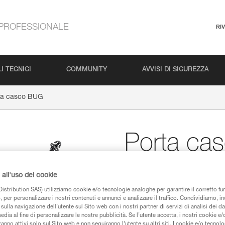
PROFESSIONALE
RI
I TECNICI
COMMUNITY
AVVISI DI SICUREZZA
ta casco BUG
Porta ca
Porta casco di ricambi
all'uso dei cookie
Rete porta casco di ricambio p
istribution SAS) utilizziamo cookie e/o tecnologie analoghe per garantire il corretto f
 per personalizzare i nostri contenuti e annunci e analizzare il traffico. Condividiamo, in
sulla navigazione dell’utente sul Sito web con i nostri partner di servizi di analisi dei dat
Trova un rivenditore
edia al fine di personalizzare le nostre pubblicità. Se l’utente accetta, i nostri cookie e
anno attivi solo sul Sito web e non seguiranno l’utente su altri siti. I cookie e/o tecnol