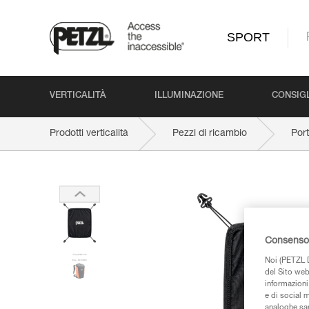
SPORT
VERTICALITÀ
ILLUMINAZIONE
CONSIGL
Prodotti verticalità
Pezzi di ricambio
Por
Consenso 
Noi (PETZL D
del Sito web,
informazioni 
e di social m
analoghe sar