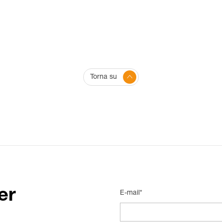
Torna su
er
E-mail*