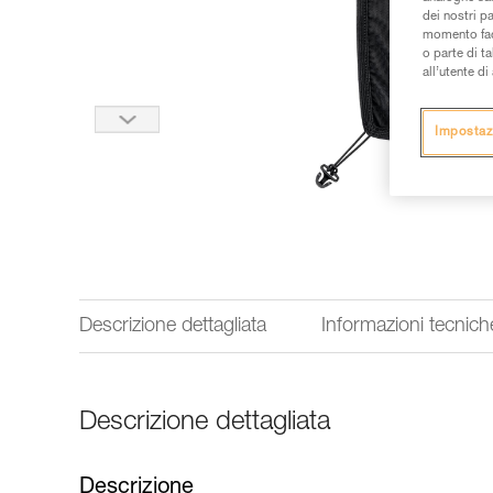
dei nostri p
momento facen
o parte di t
all’utente d
Impostaz
Descrizione dettagliata
Informazioni tecnich
Descrizione dettagliata
Descrizione