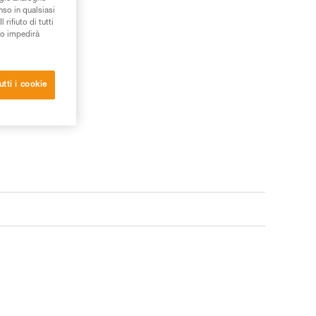
nso in qualsiasi
rifiuto di tutti
to impedirà
utti i cookie