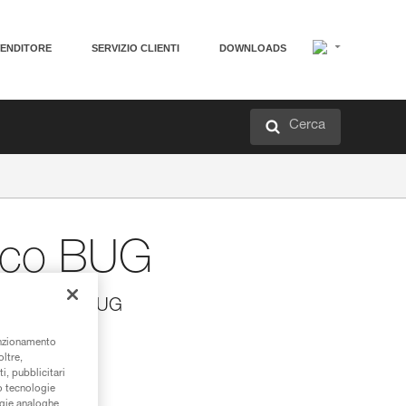
VENDITORE
SERVIZIO CLIENTI
DOWNLOADS
Cerca
sco BUG
o per zaino BUG
er zaino BUG.
unzionamento
oltre,
i, pubblicitari
/o tecnologie
ogie analoghe