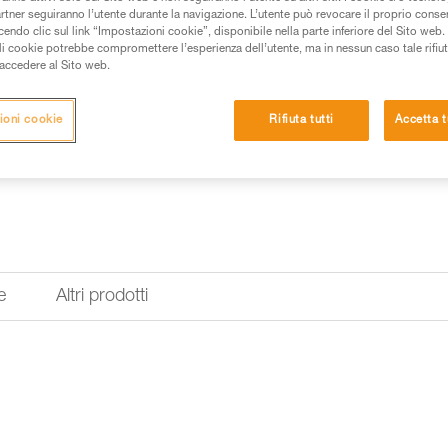
artner seguiranno l’utente durante la navigazione. L’utente può revocare il proprio conse
do clic sul link “Impostazioni cookie”, disponibile nella parte inferiore del Sito web. Il 
ali cookie potrebbe compromettere l’esperienza dell’utente, ma in nessun caso tale rifiu
i accedere al Sito web.
ioni cookie
Rifiuta tutti
Accetta t
e
Altri prodotti