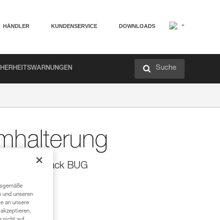
HÄNDLER
KUNDENSERVICE
DOWNLOADS
Suche
CHERHEITSWARNUNGEN
halterung
ür den Rucksack BUG
ack BUG.
ngsgemäße
n und unseren
te an unsere
akzeptieren,
 nicht auf