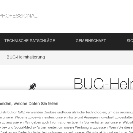
PROFESSIONAL
TECHNISCHE RATSCHLÄGE
GEMEINSCHAFT
SI
BUG-Helmhalterung
BUG-Helm
Ersatzhelmhalterung f
heiden, welche Daten Sie teilen
Ersatzhelmnetz für den Rucks
Distribution SAS) verwenden Cookies und/oder ähnliche Technologien, um das ordnu
n unserer Website zu gewährleisten, unsere Inhalte und Anzeigen individuell zu gestalte
 zu analysieren. Wir geben auch Informationen über Ihr Surfverhalten auf unserer Websi
Einen Händler finden
erbe- und Social-Media-Partner weiter, um unsere Werbung anzupassen. Wenn Sie diese 
Cookies und/oder ähnliche Technologien nur auf unserer Website aktiv und verfolgen Sie