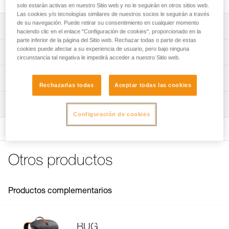
solo estarán activas en nuestro Sitio web y no le seguirán en otros sitios web.
Las cookies y/o tecnologías similares de nuestros socios le seguirán a través
de su navegación. Puede retirar su consentimiento en cualquier momento
Descripción
haciendo clic en el enlace "Configuración de cookies", proporcionado en la
parte inferior de la página del Sitio web. Rechazar todas o parte de estas
Compatible con la mochila BUG (S073ABXX).
cookies puede afectar a su experiencia de usuario, pero bajo ninguna
Características técnicas
circunstancia tal negativa le impedirá acceder a nuestro Sitio web.
Características por referencia
Información técnica
Rechazarlas todas
Aceptar todas las cookies
Referencia : S074AA00
FAQ
Inspección
Garantía : 3 Años
FAQ
Configuración de cookies
Ver todo el contenido técnico
Otros productos
Productos complementarios
BUG