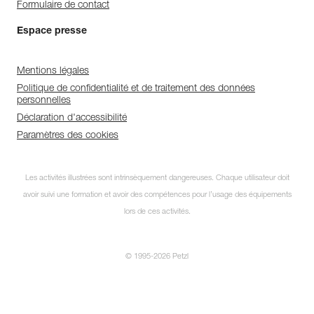
Formulaire de contact
Espace presse
Mentions légales
Politique de confidentialité et de traitement des données
personnelles
Déclaration d'accessibilité
Paramètres des cookies
Les activités illustrées sont intrinsèquement dangereuses. Chaque utilisateur doit
avoir suivi une formation et avoir des compétences pour l’usage des équipements
lors de ces activités.
© 1995-2026 Petzl