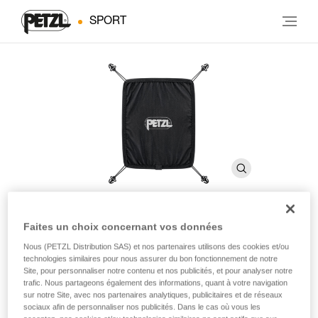
SPORT
Faites un choix concernant vos données
Porte-casque BUG
Nous (PETZL Distribution SAS) et nos partenaires utilisons des cookies et/ou
technologies similaires pour nous assurer du bon fonctionnement de notre
Site, pour personnaliser notre contenu et nos publicités, et pour analyser notre
Porte-casque de rechange pour sac à dos BUG
trafic. Nous partageons également des informations, quant à votre navigation
sur notre Site, avec nos partenaires analytiques, publicitaires et de réseaux
Filet porte-casque de rechange pour sac à dos BUG.
sociaux afin de personnaliser nos publicités. Dans le cas où vous les