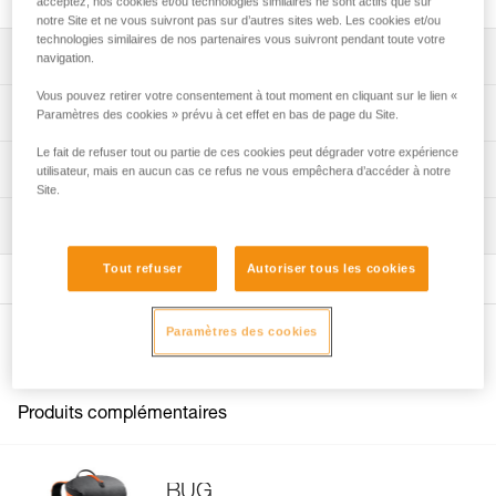
acceptez, nos cookies et/ou technologies similaires ne sont actifs que sur
notre Site et ne vous suivront pas sur d’autres sites web. Les cookies et/ou
technologies similaires de nos partenaires vous suivront pendant toute votre
Descriptif
navigation.
Vous pouvez retirer votre consentement à tout moment en cliquant sur le lien «
Compatible avec le sac à dos BUG (S073ABXX).
Spécifications techniques
Paramètres des cookies » prévu à cet effet en bas de page du Site.
Le fait de refuser tout ou partie de ces cookies peut dégrader votre expérience
Spécifications référence(s)
Informations techniques
utilisateur, mais en aucun cas ce refus ne vous empêchera d’accéder à notre
Site.
Référence : S074AA00
FAQ
Inspection
Garantie : 3 ans
FAQ
Tout refuser
Autoriser tous les cookies
Voir tous les contenus techniques
Paramètres des cookies
Autres produits
Produits complémentaires
BUG