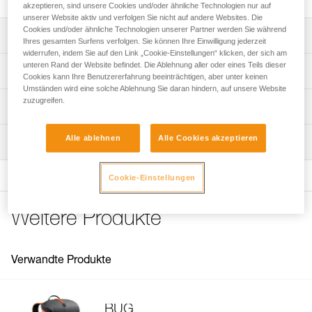
akzeptieren, sind unsere Cookies und/oder ähnliche Technologien nur auf
unserer Website aktiv und verfolgen Sie nicht auf andere Websites. Die
Cookies und/oder ähnliche Technologien unserer Partner werden Sie während
Leistungsverzeichnis
Ihres gesamten Surfens verfolgen. Sie können Ihre Einwilligung jederzeit
widerrufen, indem Sie auf den Link „Cookie-Einstellungen“ klicken, der sich am
Geeignet für die Rucksack BUG (S073ABXX).
unteren Rand der Website befindet. Die Ablehnung aller oder eines Teils dieser
Technische Spezifikationen
Cookies kann Ihre Benutzererfahrung beeinträchtigen, aber unter keinen
Umständen wird eine solche Ablehnung Sie daran hindern, auf unsere Website
zuzugreifen.
Zugrundeliegende Spezifikationen
Technische Informationen
Referenz : S074AA00
Häufige Fragen
Alle ablehnen
Alle Cookies akzeptieren
Wartung
Garantie : 3 Jahre
Häufige Fragen
See all technical content
Cookie-Einstellungen
Weitere Produkte
Verwandte Produkte
BUG