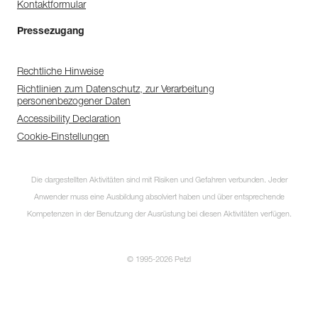
Kontaktformular
Pressezugang
Rechtliche Hinweise
Richtlinien zum Datenschutz, zur Verarbeitung
personenbezogener Daten
Accessibility Declaration
Cookie-Einstellungen
Die dargestellten Aktivitäten sind mit Risiken und Gefahren verbunden. Jeder
Anwender muss eine Ausbildung absolviert haben und über entsprechende
Kompetenzen in der Benutzung der Ausrüstung bei diesen Aktivitäten verfügen.
© 1995-2026 Petzl