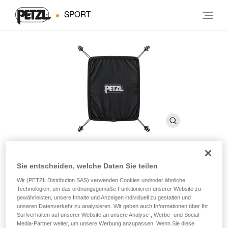
SPORT
Sie entscheiden, welche Daten Sie teilen
BUG-Helmhalterung
Wir (PETZL Distribution SAS) verwenden Cookies und/oder ähnliche
Technologien, um das ordnungsgemäße Funktionieren unserer Website zu
gewährleisten, unsere Inhalte und Anzeigen individuell zu gestalten und
Ersatzhelmhalterung für den Rucksack BUG
unseren Datenverkehr zu analysieren. Wir geben auch Informationen über Ihr
Surfverhalten auf unserer Website an unsere Analyse-, Werbe- und Social-
Ersatzhelmnetz für den Rucksack BUG.
Media-Partner weiter, um unsere Werbung anzupassen. Wenn Sie diese