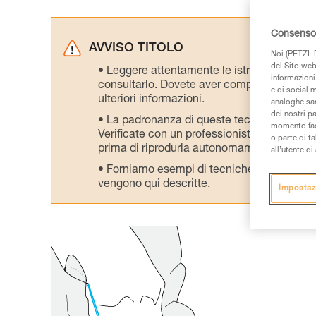
Consenso 
AVVISO TITOLO
Noi (PETZL D
del Sito web,
Leggere attentamente le istruzioni tecniche
informazioni 
consultarlo. Dovete aver compreso le inform
e di social m
ulteriori informazioni.
analoghe sar
dei nostri p
La padronanza di queste tecniche richie
momento facen
Verificate con un professionista la vostra ca
o parte di t
prima di riprodurla autonomamente.
all’utente d
Forniamo esempi di tecniche relative alla 
vengono qui descritte.
Impostaz