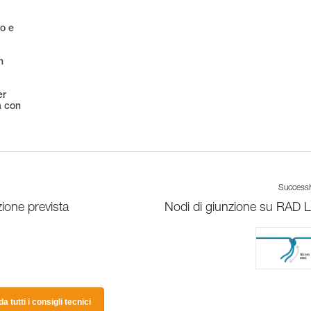
ro e
n
er
a con
Success
ione prevista
Nodi di giunzione su RAD 
a tutti i consigli tecnici