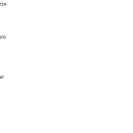
zze
e/o
el