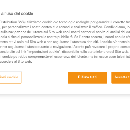
all'uso dei cookie
istribution SAS) utilizziamo cookie e/o tecnologie analoghe per garantire il corretto f
 per personalizzare i nostri contenuti e annunci e analizzare il traffico. Condividiamo, in
 dei prodotti utilizzati in questo consiglio prima di
sulla navigazione dell’utente sul Sito web con i nostri partner di servizi di analisi dei dat
azioni dell’istruzione tecnica per poter capire queste
edia al fine di personalizzare le nostre pubblicità. Se l’utente accetta, i nostri cookie e
anno attivi solo sul Sito web e non seguiranno l’utente su altri siti. I cookie e/o tecnol
artner seguiranno l’utente durante la navigazione. L’utente può revocare il proprio conse
de una formazione ed un addestramento specifico.
do clic sul link “Impostazioni cookie”, disponibile nella parte inferiore del Sito web. Il 
pacità di rifare la manovra, da soli, in piena sicurezza,
ali cookie potrebbe compromettere l’esperienza dell’utente, ma in nessun caso tale rifiu
i accedere al Sito web.
vostra attività. Ne possono esistere altre che non
ioni cookie
Rifiuta tutti
Accetta t