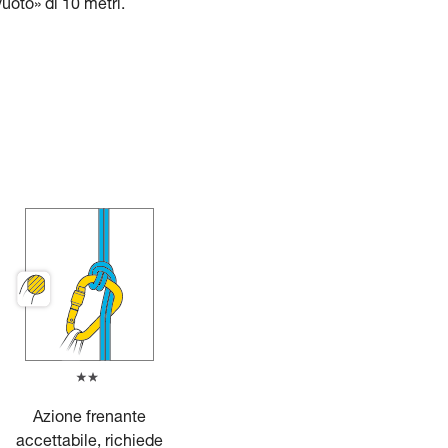
uoto» di 10 metri.
Azione frenante
accettabile, richiede