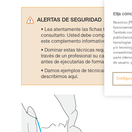
Elija cóm
ALERTAS DE SEGURIDAD
Nosotros [PE
funcionamien
Lea atentamente las fichas técnicas de l
También com
consultarlo. Usted debe comprender la inf
publicitario
este complemento informativo.
tecnologías 
y/o tecnolog
Dominar estas técnicas requiere una for
consentimie
través de un profesional su capacidad para 
parte inferi
antes de ejecutarlas de forma autónoma.
de usuario, 
Damos ejemplos de técnicas relacionadas 
describimos aquí.
Configur