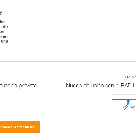
 y
los
cate
 en
o en
e una
Siguie
tuación prevista
Nudos de unión con el RAD 
r todas las técnicas