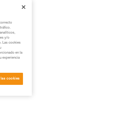
correcto
tráfico.
nalíticos,
ies y/o
b. Las cookies
u
orcionado en la
su experiencia
 las cookies