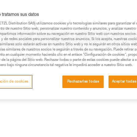
o tratamos sus datos
TZL Distribution SAS) utilizamos cookies y/o tecnologías similares para garantizar el 
to de nuestro Sitio web, personalizar nuestro contenido y anuncios, y analizar nuestro 
os productos utilizados en este consejo antes de
partimos información sobre su navegación en nuestro Sitio web con nuestros socios a
ormación de la ficha técnica para poder comprender
s y de redes sociales para personalizar nuestros anuncios. Si los acepta, nuestras cook
similares solo estarán activas en nuestro Sitio web y no le seguirán en otros sitios we
ías similares de nuestros socios le seguirán a través de su navegación. Puede retirar s
mación y un entrenamiento específico. Confirme a
nto en cualquier momento haciendo clic en el enlace "Configuración de cookies", prop
ejecutar estas técnicas, solo y con total seguridad,
or de la página del Sitio web. Rechazar todas o parte de estas cookies puede afectar a 
pero bajo ninguna circunstancia tal negativa le impedirá acceder a nuestro Sitio web.
con su actividad. Pueden existir otras que no
ación de cookies
Rechazarlas todas
Aceptar todas