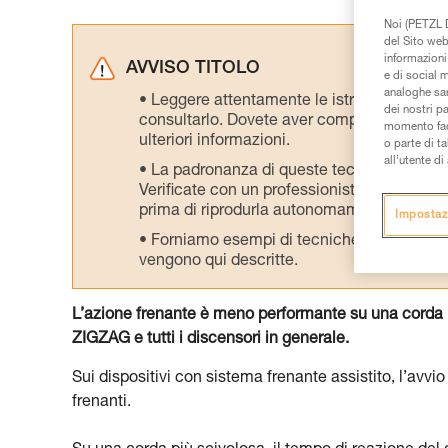
Noi (PETZL D
del Sito web,
informazioni 
AVVISO TITOLO
e di social m
analoghe sar
Leggere attentamente le istruzioni tecniche
dei nostri p
consultarlo. Dovete aver compreso le inform
momento facen
ulteriori informazioni.
o parte di t
all’utente d
La padronanza di queste tecniche richie
Verificate con un professionista la vostra ca
prima di riprodurla autonomamente.
Impostaz
Forniamo esempi di tecniche relative alla 
vengono qui descritte.
L’azione frenante è meno performante su una corda 
ZIGZAG e tutti i discensori in generale.
Sui dispositivi con sistema frenante assistito, l’avvi
frenanti.