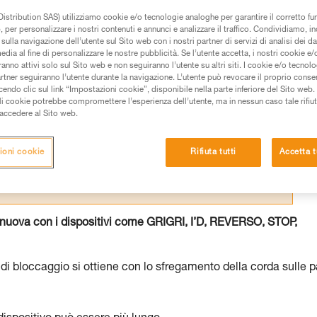
istribution SAS) utilizziamo cookie e/o tecnologie analoghe per garantire il corretto f
 per personalizzare i nostri contenuti e annunci e analizzare il traffico. Condividiamo, in
sulla navigazione dell’utente sul Sito web con i nostri partner di servizi di analisi dei dat
edia al fine di personalizzare le nostre pubblicità. Se l’utente accetta, i nostri cookie e
anno attivi solo sul Sito web e non seguiranno l’utente su altri siti. I cookie e/o tecnol
 dei prodotti utilizzati in questo consiglio prima di
artner seguiranno l’utente durante la navigazione. L’utente può revocare il proprio conse
azioni dell’istruzione tecnica per poter capire queste
do clic sul link “Impostazioni cookie”, disponibile nella parte inferiore del Sito web. Il 
ali cookie potrebbe compromettere l’esperienza dell’utente, ma in nessun caso tale rifiu
i accedere al Sito web.
de una formazione ed un addestramento specifico.
pacità di rifare la manovra, da soli, in piena sicurezza,
ioni cookie
Rifiuta tutti
Accetta t
vostra attività. Ne possono esistere altre che non
nuova con i dispositivi come GRIGRI, I’D, REVERSO, STOP,
o di bloccaggio si ottiene con lo sfregamento della corda sulle p