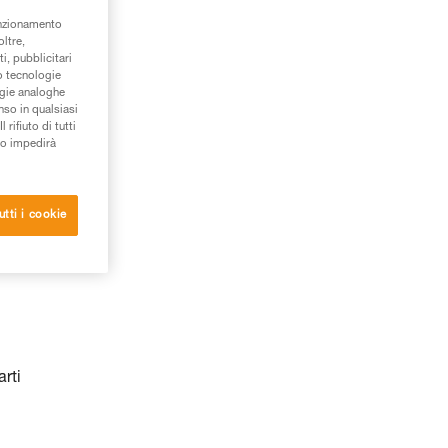
unzionamento
oltre,
i, pubblicitari
/o tecnologie
ogie analoghe
nso in qualsiasi
rifiuto di tutti
to impedirà
utti i cookie
arti