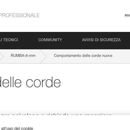
PROFESSIONALE
RI
I TECNICI
COMMUNITY
AVVISI DI SICUREZZA
RUMBA-8-mm
Comportamento delle corde nuove
lle corde
ere scivolosa e richiede una maggiore
all'uso dei cookie