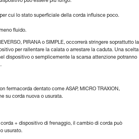
dispositivo può essere più lungo.
 per cui lo stato superficiale della corda influisce poco.
 meno fluido.
 REVERSO, PIRANA o SIMPLE, occorrerà stringere soprattutto la
itivo per rallentare la calata o arrestare la caduta. Una scelta
e nel dispositivo o semplicemente la scarsa attenzione potranno
.
vi con fermacorda dentato come ASAP, MICRO TRAXION,
 su corda nuova o usurata.
corda + dispositivo di frenaggio, il cambio di corda può
co usurato.