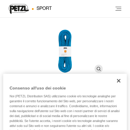
SPORT
Consenso all'uso dei cookie
®
Noi (PETZL Distribution SAS) utilizziamo cookie e/o tecnologie analoghe per
CONGA
8 mm
garantire il corretto funzionamento del Sito web, per personalizzare i nostri
contenuti e annunci e analizzare il traffico. Condividiamo, inoltre, informazioni
sulla navigazione dell’utente sul Sito web con i nostri partner di servizi di analisi
Cordino da 8 mm di diametro per l'installazione di
dei dati, pubblicitari e di social media al fine di personalizzare le nostre
corrimano in escursionismo
pubblicità. Se l’utente accetta, i nostri cookie e/o tecnologie analoghe saranno
attivi solo sul Sito web e non seguiranno l’utente su altri siti. I cookie e/o