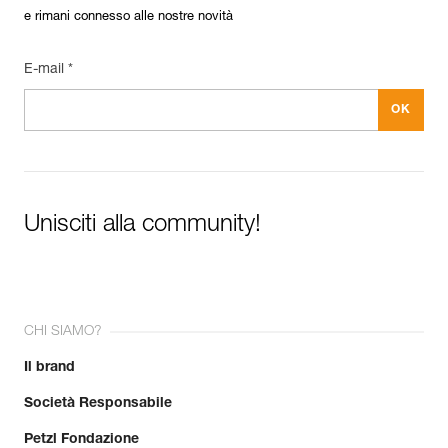
Confezione : 1
e rimani connesso alle nostre novità
Codice : R42AB 030
Colore(i) : blu
E-mail *
Lunghezza : 30 m
Garanzia : 3 anni
Confezione : 1
Unisciti alla community!
CHI SIAMO?
Il brand
Società Responsabile
Petzl Fondazione