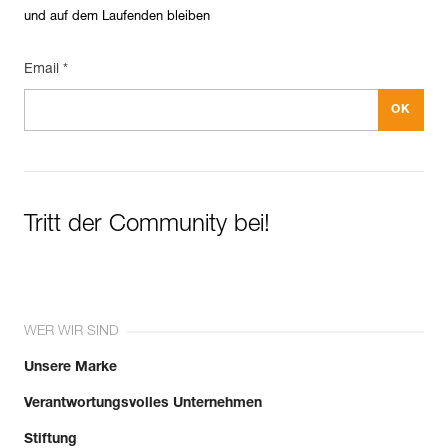
Verpackung : 1
und auf dem Laufenden bleiben
Referenz : R42AB 030
Farbe(n) : blau
Email *
Länge : 30 m
Garantie : 3 Jahre
Verpackung : 1
Tritt der Community bei!
WER WIR SIND
Unsere Marke
Verantwortungsvolles Unternehmen
Stiftung