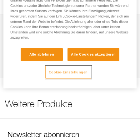
unserer Website aktiv und verfolgen Sie nicht auf andere Websites. Die
Reepschnur von 8 mm Durchmesser zum Wandern.
Cookies und/oder ähnliche Technologien unserer Partner werden Sie während
Ihres gesamten Surfens verfolgen. Sie können Ihre Einwilligung jederzeit
widerrufen, indem Sie auf den Link „Cookie-Einstellungen“ klicken, der sich am
unteren Rand der Website befindet. Die Ablehnung aller oder eines Teils dieser
Leistungsverzeichnis
Cookies kann Ihre Benutzererfahrung beeinträchtigen, aber unter keinen
Umständen wird eine solche Ablehnung Sie daran hindern, auf unsere Website
Leichte, halbstatische Reepschnur.
zuzugreifen.
Technische Spezifikationen
Zum Installieren eines Seilgeländers.
Durchmesser: 8 mm
Verfügbar in 2 Längen.
Technische Informationen
Alle ablehnen
Alle Cookies akzeptieren
Achtung: nicht zum Auffangen von Stürzen beim Klettern
Seiltyp: (CE EN 564, UIAA): Reepschnur
Gebrauchsanleitung
und Bergsteigen geeignet.
Gewicht pro Meter: 41 g
Wartung
Das PDF herunterladen technical-notice-CONGA-1
Cookie-Einstellungen
Zugfestigkeit: 18 kN
Konformitätserklärung
Ablauf der PSA-Prüfung
Das PDF herunterladen UE-Declaration-R42AB-CONGA
Konstruktion: 40-fach hohlgeflochten
Das PDF herunterladen verif-EPI-cordes-procedure-DE
Pflegeempfehlungen für Ihre Ausrüstung
Material: Polyamid
PSA-Prüfbogen
Das PDF herunterladen Maintenance tips
Weitere Produkte
Das PDF herunterladen verif-EPI-cordes-suivi-DE
Zugrundeliegende Spezifikationen
Häufige Fragen
Häufige Fragen
Referenz : R42AB 020
Farbe(n) : blau
See all technical content
Länge : 20 m
Newsletter abonnieren
Garantie : 3 Jahre