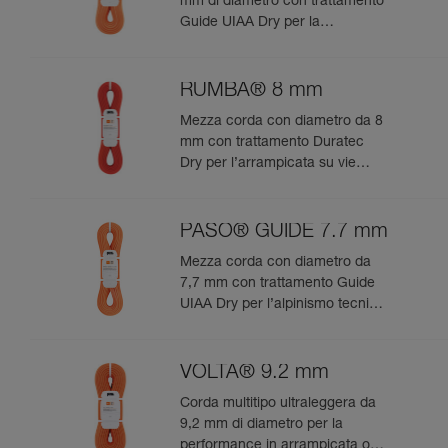
mm di diametro con trattamento
Guide UIAA Dry per la
performance estrema in
arrampicata o alpinismo
RUMBA® 8 mm
Mezza corda con diametro da 8
mm con trattamento Duratec
Dry per l’arrampicata su vie
lunghe e l’alpinismo
PASO® GUIDE 7.7 mm
Mezza corda con diametro da
7,7 mm con trattamento Guide
UIAA Dry per l’alpinismo tecnico
e l’ice-climbing
VOLTA® 9.2 mm
Corda multitipo ultraleggera da
9,2 mm di diametro per la
performance in arrampicata o