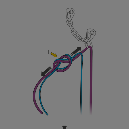
sicurezza, prima di riprodurla autonomamente.
Forniamo esempi di tecniche relative alla vostra
attività. Ne possono esistere altre che non
vengono qui descritte.