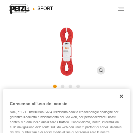
SPORT
®
RUMBA
8 mm
Consenso all'uso dei cookie
Noi (PETZL Distribution SAS) utilizziamo cookie e/o tecnologie analoghe per
Mezza corda con diametro da 8 mm con trattamento
garantire il corretto funzionamento del Sito web, per personalizzare i nostri
contenuti e annunci e analizzare il traffico. Condividiamo, inoltre, informazioni
Duratec Dry per l’arrampicata su vie lunghe e l’alpinismo
sulla navigazione dell’utente sul Sito web con i nostri partner di servizi di analisi
dei dati, pubblicitari e di social media al fine di personalizzare le nostre