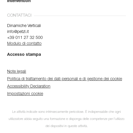
Intervention
CONTATTACI
Dinamiche Verticali
info@petzl.it
+39 011 27 32 500
Modulo di contatto
Accesso stampa
Note legali
Politica di trattamento dei dati personali e di gestione dei cookie
Accessibility Declaration
Impostazioni cookie
Le attività indicate sono intrinsecamente pericolose. È indispensabile che ogni
utilizzatore abbia seguito una formazione e disponga delle competenze per l’utilizzo
dei dispositivi in queste attività.