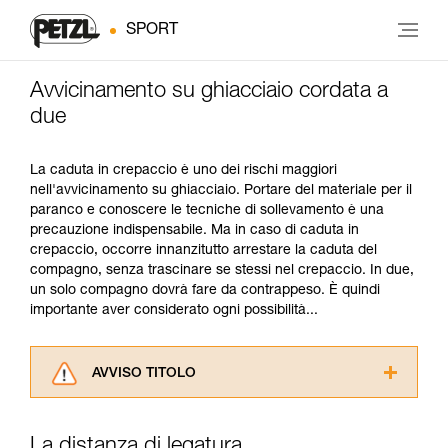
SPORT
Avvicinamento su ghiacciaio cordata a
due
La caduta in crepaccio è uno dei rischi maggiori
nell'avvicinamento su ghiacciaio. Portare del materiale per il
paranco e conoscere le tecniche di sollevamento è una
precauzione indispensabile. Ma in caso di caduta in
crepaccio, occorre innanzitutto arrestare la caduta del
compagno, senza trascinare se stessi nel crepaccio. In due,
un solo compagno dovrà fare da contrappeso. È quindi
importante aver considerato ogni possibilità...
AVVISO TITOLO
Leggere attentamente le istruzioni tecniche dei
prodotti utilizzati in questo consiglio prima di
La distanza di legatura