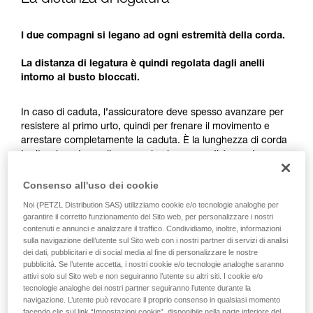
consultarlo. Dovete aver compreso le
informazioni dell’istruzione tecnica per poter
capire queste ulteriori informazioni.
I due compagni si legano ad ogni estremità della corda.
La padronanza di queste tecniche richiede una
formazione ed un addestramento specifico.
La distanza di legatura è quindi regolata dagli anelli
Verificate con un professionista la vostra
intorno al busto bloccati.
capacità di rifare la manovra, da soli, in piena
sicurezza, prima di riprodurla autonomamente.
In caso di caduta, l’assicuratore deve spesso avanzare per
Forniamo esempi di tecniche relative alla vostra
resistere al primo urto, quindi per frenare il movimento e
attività. Ne possono esistere altre che non
arrestare completamente la caduta. È la lunghezza di corda
vengono qui descritte.
tra l'assicuratore e il crepaccio che consentirà questo
spostamento.
Consenso all'uso dei cookie
La distanza di legatura non soltanto permette di avere un
Noi (PETZL Distribution SAS) utilizziamo cookie e/o tecnologie analoghe per
unico compagno esposto sul crepaccio, ma anche di avere
garantire il corretto funzionamento del Sito web, per personalizzare i nostri
abbastanza spazio per la manovra di arresto della caduta.
contenuti e annunci e analizzare il traffico. Condividiamo, inoltre, informazioni
sulla navigazione dell’utente sul Sito web con i nostri partner di servizi di analisi
dei dati, pubblicitari e di social media al fine di personalizzare le nostre
Ogni compagno deve avere una riserva di corda
pubblicità. Se l’utente accetta, i nostri cookie e/o tecnologie analoghe saranno
sufficiente per la realizzazione di un paranco.
attivi solo sul Sito web e non seguiranno l’utente su altri siti. I cookie e/o
tecnologie analoghe dei nostri partner seguiranno l’utente durante la
navigazione. L’utente può revocare il proprio consenso in qualsiasi momento
facendo clic sul link “Impostazioni cookie”, disponibile nella parte inferiore del