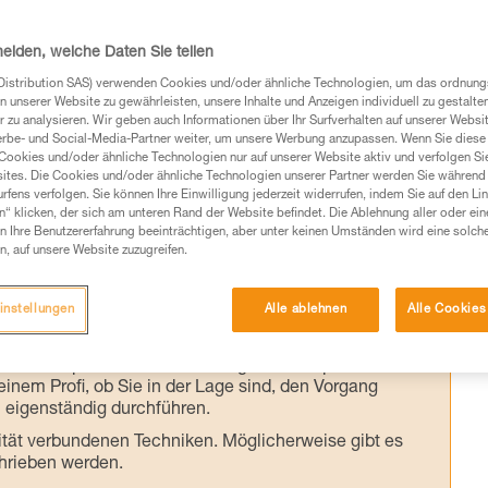
hniken sind eine unverzichtbare
tensturz kommt es zunächst darauf an, de
heiden, welche Daten Sie teilen
 ohne selbst in die Spalte gezogen zu werde
Distribution SAS) verwenden Cookies und/oder ähnliche Technologien, um das ordnu
artner allein als Gegengewicht fungieren.
n unserer Website zu gewährleisten, unsere Inhalte und Anzeigen individuell zu gestalte
 zu analysieren. Wir geben auch Informationen über Ihr Surfverhalten auf unserer Websi
lassen werden.
erbe- und Social-Media-Partner weiter, um unsere Werbung anzupassen. Wenn Sie diese 
Cookies und/oder ähnliche Technologien nur auf unserer Website aktiv und verfolgen Sie
ites. Die Cookies und/oder ähnliche Technologien unserer Partner werden Sie während 
fens verfolgen. Sie können Ihre Einwilligung jederzeit widerrufen, indem Sie auf den Li
n“ klicken, der sich am unteren Rand der Website befindet. Die Ablehnung aller oder ein
 Ihre Benutzererfahrung beeinträchtigen, aber unter keinen Umständen wird eine solch
n, auf unsere Website zuzugreifen.
Produkte, um die es in diesem Tech Tipp geht,
te ziehen. Um diese Zusatzinformationen verstehen zu
auchsanweisung enthaltenen Informationen richtig
instellungen
Alle ablehnen
Alle Cookies
 eine entsprechende Ausbildung und ein spezielles
inem Profi, ob Sie in der Lage sind, den Vorgang
n eigenständig durchführen.
ivität verbundenen Techniken. Möglicherweise gibt es
chrieben werden.