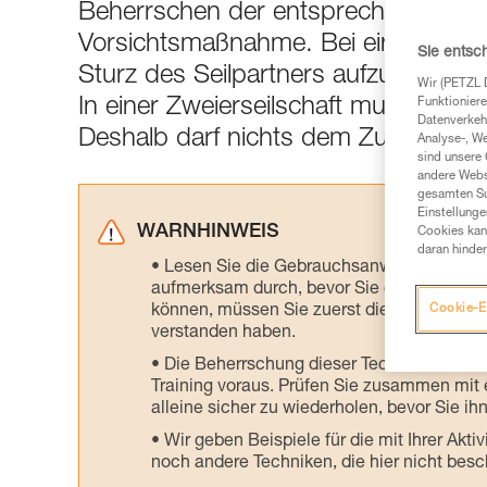
Beherrschen der entsprechenden Tec
Vorsichtsmaßnahme. Bei einem Spal
Sie entsc
Sturz des Seilpartners aufzufangen,
Wir (PETZL 
In einer Zweierseilschaft muss der P
Funktioniere
Datenverkehr
Deshalb darf nichts dem Zufall über
Analyse-, W
sind unsere 
andere Webs
gesamten Sur
Einstellunge
WARNHINWEIS
Cookies kann
daran hinder
Lesen Sie die Gebrauchsanweisungen der 
aufmerksam durch, bevor Sie diesen zu Ra
können, müssen Sie zuerst die in der Gebr
Cookie-E
verstanden haben.
Die Beherrschung dieser Techniken setzt
Training voraus. Prüfen Sie zusammen mit e
alleine sicher zu wiederholen, bevor Sie ih
Wir geben Beispiele für die mit Ihrer Akt
noch andere Techniken, die hier nicht bes