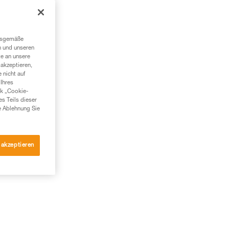
n
n.
ngsgemäße
n und unseren
te an unsere
akzeptieren,
 nicht auf
Ihres
nk „Cookie-
es Teils dieser
e Ablehnung Sie
 akzeptieren