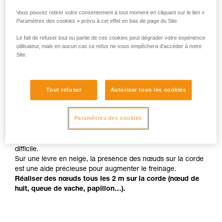
Vous pouvez retirer votre consentement à tout moment en cliquant sur le lien «
Paramètres des cookies » prévu à cet effet en bas de page du Site.
Le fait de refuser tout ou partie de ces cookies peut dégrader votre expérience
utilisateur, mais en aucun cas ce refus ne vous empêchera d’accéder à notre
Site.
Tout refuser
Autoriser tous les cookies
Des nœuds pour faciliter le freinage
Paramètres des cookies
Le cisaillement de la lèvre de la crevasse par la corde est
important pour le freinage de la chute.
Arrêter une chute sur une lèvre en glace vive est très
difficile.
Sur une lèvre en neige, la présence des nœuds sur la corde
est une aide précieuse pour augmenter le freinage.
Réaliser des nœuds tous les 2 m sur la corde (nœud de
huit, queue de vache, papillon…).