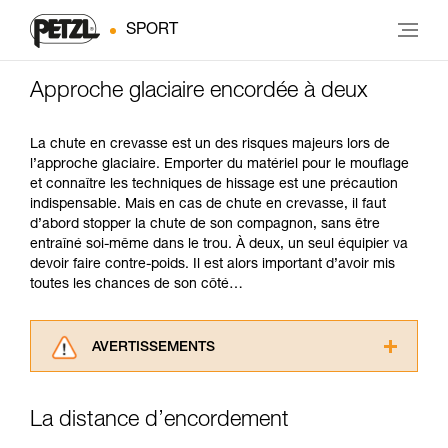
SPORT
Approche glaciaire encordée à deux
La chute en crevasse est un des risques majeurs lors de
l’approche glaciaire. Emporter du matériel pour le mouflage
et connaître les techniques de hissage est une précaution
indispensable. Mais en cas de chute en crevasse, il faut
d’abord stopper la chute de son compagnon, sans être
entraîné soi-même dans le trou. À deux, un seul équipier va
devoir faire contre-poids. Il est alors important d’avoir mis
toutes les chances de son côté…
AVERTISSEMENTS
Lisez attentivement les notices techniques des
produits utilisés dans ce conseil avant de le
La distance d’encordement
consulter. Vous devez avoir compris les
informations de la notice technique pour