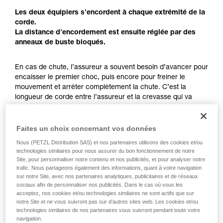
pouvoir comprendre ce complément
Les deux équipiers s’encordent à chaque extrémité de la
d’informations.
corde.
Maîtriser ces techniques nécessite une
La distance d’encordement est ensuite réglée par des
formation et un entraînement spécifique. Validez
anneaux de buste bloqués.
avec un professionnel votre capacité à refaire
la manipulation, seul, en toute sécurité, avant
En cas de chute, l’assureur a souvent besoin d’avancer pour
de la reproduire en autonomie.
encaisser le premier choc, puis encore pour freiner le
Nous donnons des exemples de techniques
mouvement et arrêter complètement la chute. C’est la
liées à votre activité. Il peut en exister d’autres
longueur de corde entre l’assureur et la crevasse qui va
que nous ne décrivons pas ici.
permettre ce déplacement.
La longueur d’encordement permet non seulement d’avoir
un seul équipier exposé sur la crevasse, mais aussi d’avoir
Faites un choix concernant vos données
assez de place pour la manœuvre d’arrêt de chute.
Nous (PETZL Distribution SAS) et nos partenaires utilisons des cookies et/ou
technologies similaires pour nous assurer du bon fonctionnement de notre
Site, pour personnaliser notre contenu et nos publicités, et pour analyser notre
Chaque équipier doit conserver une réserve de corde
trafic. Nous partageons également des informations, quant à votre navigation
suffisante pour la réalisation d’un mouflage.
sur notre Site, avec nos partenaires analytiques, publicitaires et de réseaux
sociaux afin de personnaliser nos publicités. Dans le cas où vous les
acceptez, nos cookies et/ou technologies similaires ne sont actifs que sur
notre Site et ne vous suivront pas sur d’autres sites web. Les cookies et/ou
technologies similaires de nos partenaires vous suivront pendant toute votre
navigation.