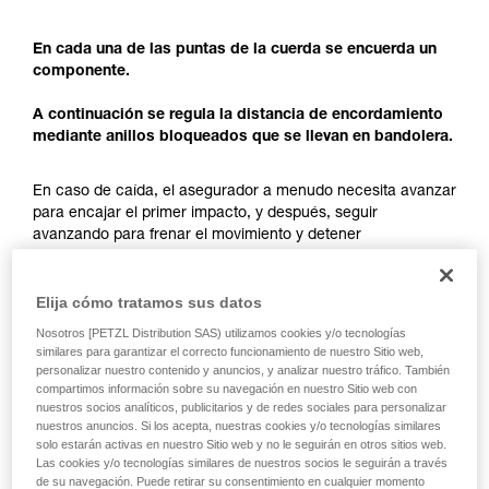
información de la ficha técnica para poder
comprender este complemento informativo.
En cada una de las puntas de la cuerda se encuerda un
Dominar estas técnicas requiere una formación
componente.
y un entrenamiento específico. Confirme a
través de un profesional su capacidad para
A continuación se regula la distancia de encordamiento
ejecutar estas técnicas, solo y con total
mediante anillos bloqueados que se llevan en bandolera.
seguridad, antes de ejecutarlas de forma
autónoma.
En caso de caída, el asegurador a menudo necesita avanzar
Damos ejemplos de técnicas relacionadas con
para encajar el primer impacto, y después, seguir
su actividad. Pueden existir otras que no
avanzando para frenar el movimiento y detener
describimos aquí.
completamente la caída. La longitud de cuerda entre el
asegurador y la grieta es la que va a permitir este
Elija cómo tratamos sus datos
desplazamiento.
Nosotros [PETZL Distribution SAS) utilizamos cookies y/o tecnologías
La longitud de encordamiento no sólo permite tener un único
similares para garantizar el correcto funcionamiento de nuestro Sitio web,
componente expuesto sobre la grieta, sino también tener
personalizar nuestro contenido y anuncios, y analizar nuestro tráfico. También
suficiente espacio para la maniobra de detención de la
compartimos información sobre su navegación en nuestro Sitio web con
nuestros socios analíticos, publicitarios y de redes sociales para personalizar
caída.
nuestros anuncios. Si los acepta, nuestras cookies y/o tecnologías similares
solo estarán activas en nuestro Sitio web y no le seguirán en otros sitios web.
Las cookies y/o tecnologías similares de nuestros socios le seguirán a través
Cada componente debe conservar una reserva de cuerda
de su navegación. Puede retirar su consentimiento en cualquier momento
suficiente para realizar un polipasto.