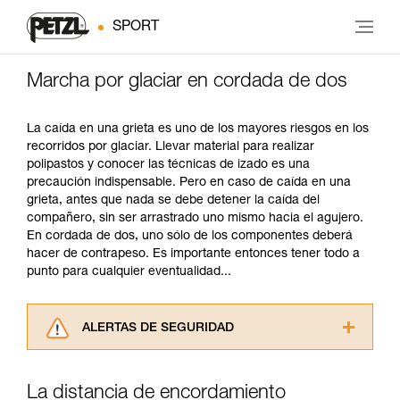
SPORT
Marcha por glaciar en cordada de dos
La caída en una grieta es uno de los mayores riesgos en los
recorridos por glaciar. Llevar material para realizar
polipastos y conocer las técnicas de izado es una
precaución indispensable. Pero en caso de caída en una
grieta, antes que nada se debe detener la caída del
compañero, sin ser arrastrado uno mismo hacia el agujero.
En cordada de dos, uno sólo de los componentes deberá
hacer de contrapeso. Es importante entonces tener todo a
punto para cualquier eventualidad...
ALERTAS DE SEGURIDAD
Lea atentamente las fichas técnicas de los
productos utilizados en este consejo antes de
La distancia de encordamiento
consultarlo. Usted debe comprender la