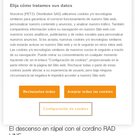
Elija cómo tratamos sus datos
la grieta para evaluar la situación
Nosotros [PETZL Distribution SAS) utilizamos cookies y/o tecnologías
similares para garantizar el correcto funcionamiento de nuestro Sitio web,
personalizar nuestro contenido y anuncios, y analizar nuestro tráfico. También
compartimos información sobre su navegación en nuestro Sitio web con
nuestros socios analíticos, publicitarios y de redes sociales para personalizar
nuestros anuncios. Si los acepta, nuestras cookies y/o tecnologías similares
solo estarán activas en nuestro Sitio web y no le seguirán en otros sitios web.
Las cookies y/o tecnologías similares de nuestros socios le seguirán a través
de su navegación. Puede retirar su consentimiento en cualquier momento
haciendo clic en el enlace "Configuración de cookies", proporcionado en la
Caída en una grieta: polipasto con una
parte inferior de la página del Sitio web. Rechazar todas o parte de estas
cookies puede afectar a su experiencia de usuario, pero bajo ninguna
cuerda con nudos
circunstancia tal negativa le impedirá acceder a nuestro Sitio web.
Rechazarlas todas
Aceptar todas las cookies
Configuración de cookies
El descenso en rápel con el cordino RAD