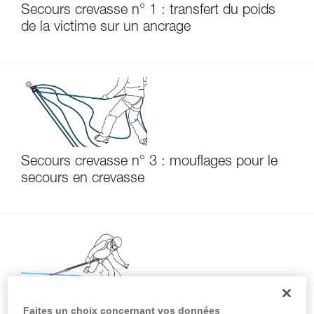
Secours crevasse n° 1 : transfert du poids
de la victime sur un ancrage
Secours crevasse n° 3 : mouflages pour le
secours en crevasse
Faites un choix concernant vos données
Secours crevasse n° 2 : accès au bord de la