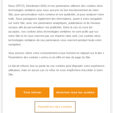
crevasse pour évaluer la situation
Nous (PETZL Distribution SAS) et nos partenaires utilisons des cookies et/ou
technologies similaires pour nous assurer du bon fonctionnement de notre
Site, pour personnaliser notre contenu et nos publicités, et pour analyser notre
trafic. Nous partageons également des informations, quant à votre navigation
sur notre Site, avec nos partenaires analytiques, publicitaires et de réseaux
sociaux afin de personnaliser nos publicités. Dans le cas où vous les
acceptez, nos cookies et/ou technologies similaires ne sont actifs que sur
notre Site et ne vous suivront pas sur d’autres sites web. Les cookies et/ou
technologies similaires de nos partenaires vous suivront pendant toute votre
navigation.
Vous pouvez retirer votre consentement à tout moment en cliquant sur le lien «
Chute en crevasse : mouflage sur une corde
Paramètres des cookies » prévu à cet effet en bas de page du Site.
avec nœuds
Le fait de refuser tout ou partie de ces cookies peut dégrader votre expérience
utilisateur, mais en aucun cas ce refus ne vous empêchera d’accéder à notre
Site.
Tout refuser
Autoriser tous les cookies
Paramètres des cookies
Descente en rappel sur cordelette RAD LINE