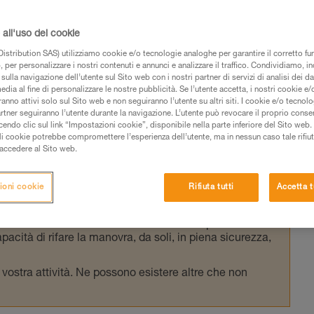
a corda?
all'uso dei cookie
è generalmente costituita da un anello di
istribution SAS) utilizziamo cookie e/o tecnologie analoghe per garantire il corretto f
 per personalizzare i nostri contenuti e annunci e analizzare il traffico. Condividiamo, in
ura. Questi elementi consentono il
sulla navigazione dell’utente sul Sito web con i nostri partner di servizi di analisi dei dat
sitivo di assicurazione e una corda.
edia al fine di personalizzare le nostre pubblicità. Se l’utente accetta, i nostri cookie e
anno attivi solo sul Sito web e non seguiranno l’utente su altri siti. I cookie e/o tecnol
artner seguiranno l’utente durante la navigazione. L’utente può revocare il proprio conse
do clic sul link “Impostazioni cookie”, disponibile nella parte inferiore del Sito web. Il 
ali cookie potrebbe compromettere l’esperienza dell’utente, ma in nessun caso tale rifiu
i accedere al Sito web.
 dei prodotti utilizzati in questo consiglio prima di
ioni cookie
Rifiuta tutti
Accetta t
azioni dell’istruzione tecnica per poter capire queste
de una formazione ed un addestramento specifico.
pacità di rifare la manovra, da soli, in piena sicurezza,
vostra attività. Ne possono esistere altre che non