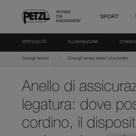
SPORT
VERTICALITÀ
ILLUMINAZIONE
CONSIGL
Consigli tecnici
Consigli tecnici relativi al prodotto
Anello di assicurazione e punti di legatura: dove posizionare i
Anello di assicura
legatura: dove posi
cordino, il disposit