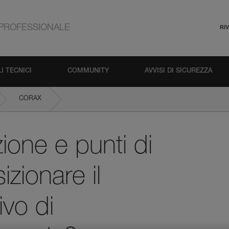
PROFESSIONALE
RI
I TECNICI
COMMUNITY
AVVISI DI SICUREZZA
CORAX
l cordino, il dispositivo di assicurazione e la corda?
zione e punti di
zionare il
ivo di