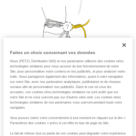
Faites un choix concernant vos données
Nous (PETZL Distribution SAS) et nos partenaires utilisons des cookies et/ou
technologies similaires pour nous assurer du bon fonctionnement de notre
Site, pour personnaliser notre contenu et nos publicités, et pour analyser notre
1. Où placer ma longe ?
trafic. Nous partageons également des informations, quant à votre navigation
sur notre Site, avec nos partenaires analytiques, publicitaires et de réseaux
sociaux afin de personnaliser nos publicités. Dans le cas où vous les
D’un point de vue sécurité et résistance, la longe peut être
acceptez, nos cookies et/ou technologies similaires ne sont actifs que sur
placée sur l’anneau d’assurage ou sur les deux points
notre Site et ne vous suivront pas sur d’autres sites web. Les cookies et/ou
d’encordement. Mais pour une question de confort, il est
technologies similaires de nos partenaires vous suivront pendant toute votre
navigation.
préférable de placer sa longe sur l’anneau d’assurage.
Vous pouvez retirer votre consentement à tout moment en cliquant sur le lien «
Paramètres des cookies » prévu à cet effet en bas de page du Site.
Le fait de refuser tout ou partie de ces cookies peut dégrader votre expérience
Petzl recommande de placer sa longe sur l’anneau