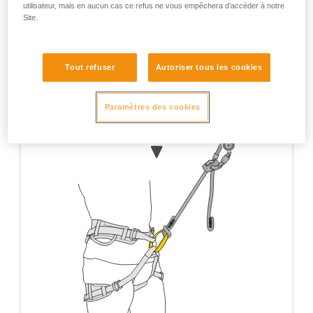
utilisateur, mais en aucun cas ce refus ne vous empêchera d’accéder à notre
d’assurage.
Site.
Tout refuser
Autoriser tous les cookies
Paramètres des cookies