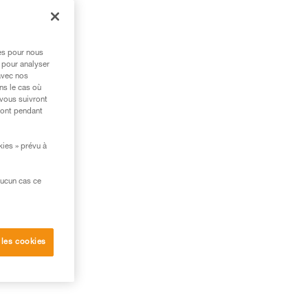
au
res pour nous
 pour analyser
r
avec nos
ns le cas où
 vous suivront
ront pendant
kies » prévu à
aucun cas ce
 les cookies