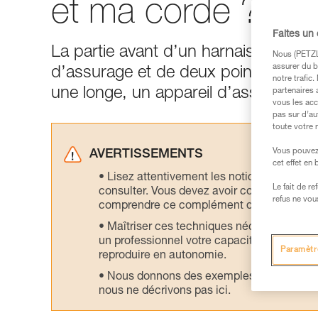
et ma corde ?
Faites un
La partie avant d’un harnais d’esca
Nous (PETZL 
assurer du b
d’assurage et de deux points d’enco
notre trafic
une longe, un appareil d’assurage e
partenaires 
vous les acc
pas sur d’au
toute votre 
Vous pouvez 
AVERTISSEMENTS
cet effet en
Lisez attentivement les notices technique
Le fait de r
consulter. Vous devez avoir compris les in
refus ne vou
comprendre ce complément d’informations
Maîtriser ces techniques nécessite une f
un professionnel votre capacité à refaire la
Paramètr
reproduire en autonomie.
Nous donnons des exemples de techniques l
nous ne décrivons pas ici.