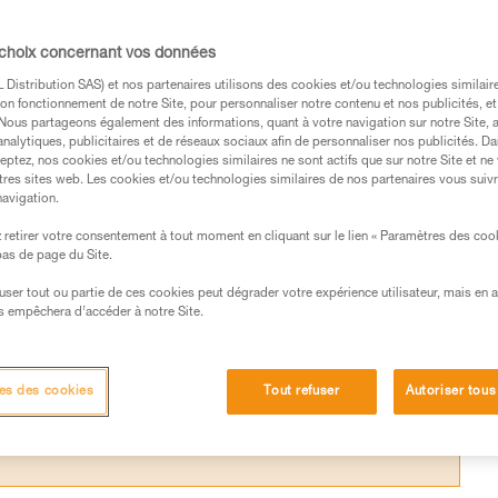
 choix concernant vos données
lade est généralement constituée d’un anne
Distribution SAS) et nos partenaires utilisons des cookies et/ou technologies similai
on fonctionnement de notre Site, pour personnaliser notre contenu et nos publicités, et
rdement. Ces éléments permettent d’y relie
. Nous partageons également des informations, quant à votre navigation sur notre Site, 
t une corde.
analytiques, publicitaires et de réseaux sociaux afin de personnaliser nos publicités. Da
eptez, nos cookies et/ou technologies similaires ne sont actifs que sur notre Site et ne
tres sites web. Les cookies et/ou technologies similaires de nos partenaires vous suiv
navigation.
retirer votre consentement à tout moment en cliquant sur le lien « Paramètres des coo
 bas de page du Site.
s des produits utilisés dans ce conseil avant de le
efuser tout ou partie de ces cookies peut dégrader votre expérience utilisateur, mais en 
formations de la notice technique pour pouvoir
s empêchera d’accéder à notre Site.
.
ormation et un entraînement spécifique. Validez avec
 manipulation, seul, en toute sécurité, avant de la
es des cookies
Tout refuser
Autoriser tous
iées à votre activité. Il peut en exister d’autres que