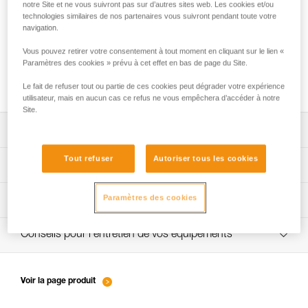
notre Site et ne vous suivront pas sur d’autres sites web. Les cookies et/ou
technologies similaires de nos partenaires vous suivront pendant toute votre
navigation.
Anneau d’assurage et points d’encordement
Vous pouvez retirer votre consentement à tout moment en cliquant sur le lien «
: où placer ma longe, mon appareil
Paramètres des cookies » prévu à cet effet en bas de page du Site.
d’assurage et ma corde ?
Le fait de refuser tout ou partie de ces cookies peut dégrader votre expérience
utilisateur, mais en aucun cas ce refus ne vous empêchera d’accéder à notre
Site.
Télécharger la notice technique (PDF)
Tout refuser
Autoriser tous les cookies
Technical Notice
Procédure de vérification EPI
Paramètres des cookies
verif-EPI-harnais-SPORT-procedure-FR
Fiche de suivi EPI
verif-EPI-Harnais-SPORT-suivi-FR
Conseils pour l'entretien de vos équipements
entretien-harnais-FR
Voir la page produit