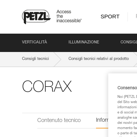
SPORT
VERTICALITÀ
ILLUMINAZIONE
CONSIGL
Consigli tecnici
Consigli tecnici relativi al prodotto
CORAX
Consenso 
Noi (PETZL D
del Sito web,
informazioni 
e di social m
analoghe sar
Informazioni tecn
Contenuto tecnico
dei nostri p
momento facen
o parte di t