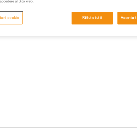
i accedere al Sito web.
ioni cookie
Rifiuta tutti
Accetta t