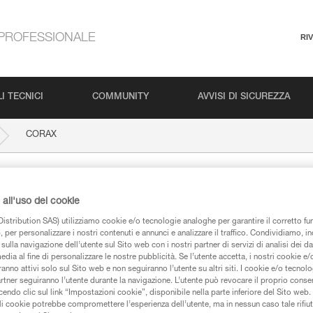
PROFESSIONALE
RI
I TECNICI
COMMUNITY
AVVISI DI SICUREZZA
CORAX
all'uso dei cookie
istribution SAS) utilizziamo cookie e/o tecnologie analoghe per garantire il corretto f
 per personalizzare i nostri contenuti e annunci e analizzare il traffico. Condividiamo, in
sulla navigazione dell’utente sul Sito web con i nostri partner di servizi di analisi dei dat
edia al fine di personalizzare le nostre pubblicità. Se l’utente accetta, i nostri cookie e
anno attivi solo sul Sito web e non seguiranno l’utente su altri siti. I cookie e/o tecnol
iche
artner seguiranno l’utente durante la navigazione. L’utente può revocare il proprio conse
do clic sul link “Impostazioni cookie”, disponibile nella parte inferiore del Sito web. Il 
ali cookie potrebbe compromettere l’esperienza dell’utente, ma in nessun caso tale rifiu