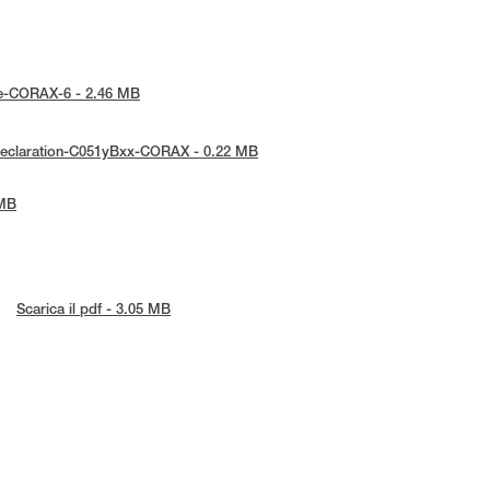
tice-CORAX-6 - 2.46 MB
U-Declaration-C051yBxx-CORAX - 0.22 MB
 MB
Scarica il pdf - 3.05 MB