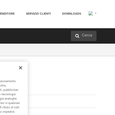
VENDITORE
SERVIZIO CLIENTI
DOWNLOADS
Cerca
unzionamento
oltre,
i, pubblicitari
/o tecnologie
ogie analoghe
nso in qualsiasi
rifiuto di tutti
to impedirà