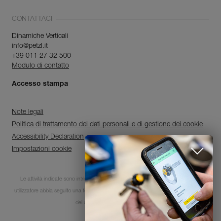
CONTATTACI
Dinamiche Verticali
info@petzl.it
+39 011 27 32 500
Modulo di contatto
Accesso stampa
Note legali
Politica di trattamento dei dati personali e di gestione dei cookie
Accessibility Declaration
Impostazioni cookie
Scopri ePPEcentre
Le attività indicate sono intrinsecamente pericolose. È indispensabile che ogni
utilizzatore abbia seguito una formazione e disponga delle competenze per l’utilizzo
Semplifica il controllo e la
manutenzione dei tuoi DPI.
dei dispositivi in queste attività.