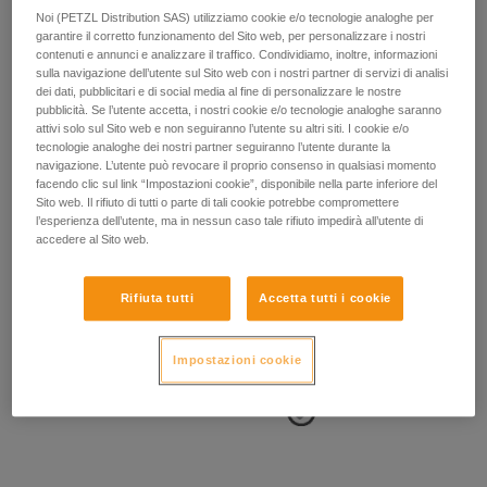
Noi (PETZL Distribution SAS) utilizziamo cookie e/o tecnologie analoghe per
garantire il corretto funzionamento del Sito web, per personalizzare i nostri
contenuti e annunci e analizzare il traffico. Condividiamo, inoltre, informazioni
sulla navigazione dell’utente sul Sito web con i nostri partner di servizi di analisi
dei dati, pubblicitari e di social media al fine di personalizzare le nostre
- POSIZIONE DEI PUNTI LATERALI:
pubblicità. Se l’utente accetta, i nostri cookie e/o tecnologie analoghe saranno
attivi solo sul Sito web e non seguiranno l’utente su altri siti. I cookie e/o
tecnologie analoghe dei nostri partner seguiranno l’utente durante la
I punti di attacco laterali si devono trovare a livello delle ossa
navigazione. L’utente può revocare il proprio consenso in qualsiasi momento
iliache.
facendo clic sul link “Impostazioni cookie”, disponibile nella parte inferiore del
Sito web. Il rifiuto di tutti o parte di tali cookie potrebbe compromettere
l’esperienza dell’utente, ma in nessun caso tale rifiuto impedirà all’utente di
accedere al Sito web.
Rifiuta tutti
Accetta tutti i cookie
Impostazioni cookie